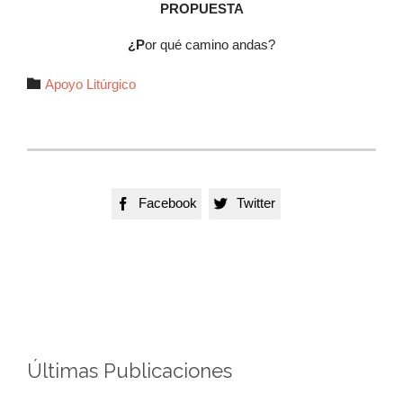
PROPUESTA
¿P
or qué camino andas?
Autor

Apoyo Litúrgico
Facebook
Twitter


Últimas Publicaciones