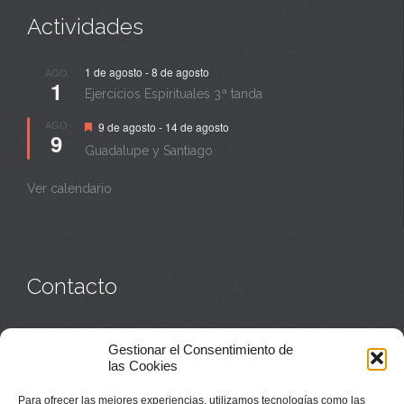
Actividades
1 de agosto
-
8 de agosto
AGO
1
Ejercicios Espirituales 3ª tanda
Destacado
AGO
9 de agosto
-
14 de agosto
9
Guadalupe y Santiago
Ver calendario
Contacto
Monasterio:
949 835 032
Gestionar el Consentimiento de
Casa de acogida:
609 423 521
o
949 835 058
las Cookies
Parroquia y sacerdotes:
949 835 111
Capellán:
949 835 025
Para ofrecer las mejores experiencias, utilizamos tecnologías como las