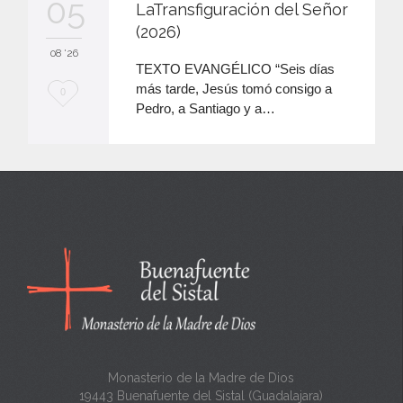
05
LaTransfiguración del Señor
(2026)
08 '26
TEXTO EVANGÉLICO “Seis días
más tarde, Jesús tomó consigo a
M
0
Pedro, a Santiago y a…
e
e
n
c
a
n
t
a
Monasterio de la Madre de Dios
19443 Buenafuente del Sistal (Guadalajara)