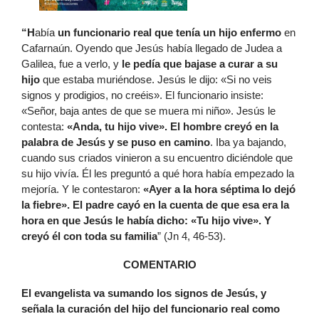
“H
abía
un funcionario real
que tenía un hijo enfermo
en
Cafarnaún. Oyendo que Jesús había llegado de Judea a
Galilea, fue a verlo, y
le pedía que bajase a curar a su
hijo
que estaba muriéndose. Jesús le dijo: «Si no veis
signos y prodigios, no creéis». El funcionario insiste:
«Señor, baja antes de que se muera mi niño». Jesús le
contesta:
«Anda, tu hijo vive». El hombre creyó en la
palabra de Jesús y se puso en camino
. Iba ya bajando,
cuando sus criados vinieron a su encuentro diciéndole que
su hijo vivía. Él les preguntó a qué hora había empezado la
mejoría. Y le contestaron:
«Ayer a la hora séptima lo dejó
la fiebre». El padre cayó en la cuenta de que esa era la
hora en que Jesús le había dicho: «Tu hijo vive». Y
creyó él con toda su familia
” (Jn 4, 46-53).
COMENTARIO
El evangelista va sumando los signos de Jesús, y
señala la curación del hijo del funcionario real como