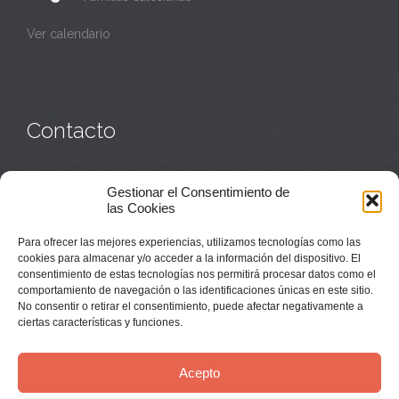
Ver calendario
Contacto
Monasterio:
949 835 032
Gestionar el Consentimiento de
Casa de acogida:
609 423 521
o
949 835 058
las Cookies
Parroquia y sacerdotes:
949 835 111
Capellán:
949 835 025
Para ofrecer las mejores experiencias, utilizamos tecnologías como las
Monasterio:
monasterio@buenafuente.org
cookies para almacenar y/o acceder a la información del dispositivo. El
Información:
informacion@buenafuente.org
consentimiento de estas tecnologías nos permitirá procesar datos como el
Casa de acogida:
acogida@buenafuente.org
comportamiento de navegación o las identificaciones únicas en este sitio.
Ángel Moreno:
angel@buenafuente.org
No consentir o retirar el consentimiento, puede afectar negativamente a
ciertas características y funciones.
Acepto