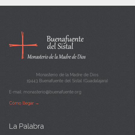
e
n
c
a
n
t
a
Monasterio de la Madre de Dios
19443 Buenafuente del Sistal (Guadalajara)
E-mail:
monasterio@buenafuente.org
Cómo llegar
→
La Palabra