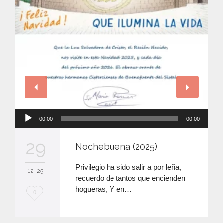
Reproductor
00:00
00:00
de
audio
29
Nochebuena (2025)
Privilegio ha sido salir a por leña,
12 '25
recuerdo de tantos que encienden
hogueras, Y en…
M
0
e