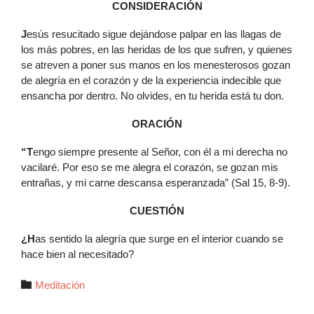
CONSIDERACIÓN
J
esús resucitado sigue dejándose palpar en las llagas de
los más pobres, en las heridas de los que sufren, y quienes
se atreven a poner sus manos en los menesterosos gozan
de alegría en el corazón y de la experiencia indecible que
ensancha por dentro. No olvides, en tu herida está tu don.
ORACIÓN
“T
engo siempre presente al Señor, con él a mi derecha no
vacilaré. Por eso se me alegra el corazón, se gozan mis
entrañas, y mi carne descansa esperanzada” (Sal 15, 8-9).
CUESTIÓN
¿H
as sentido la alegría que surge en el interior cuando se
hace bien al necesitado?
Autor

Meditación