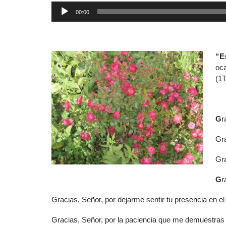
00:00
“E
oca
(1T
G
r
Gra
Gra
G
r
Gracias, Señor, por dejarme sentir tu presencia en e
Gracias, Señor, por la paciencia que me demuestras 