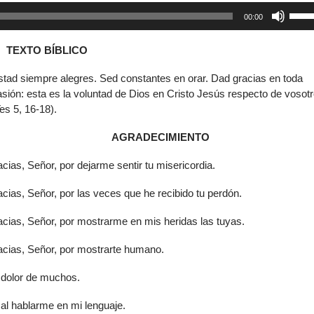
Reproductor
Utiliz
00:00
de
las
audio
tecla
TEXTO BÍBLICO
de
flech
stad siempre alegres. Sed constantes en orar. Dad gracias en toda
arrib
sión: esta es la voluntad de Dios en Cristo Jesús respecto de vosot
para
es 5, 16-18).
aume
o
AGRADECIMIENTO
dismi
el
acias, Señor, por dejarme sentir tu misericordia.
volu
cias, Señor, por las veces que he recibido tu perdón.
cias, Señor, por mostrarme en mis heridas las tuyas.
acias, Señor, por mostrarte humano.
l dolor de muchos.
al hablarme en mi lenguaje.