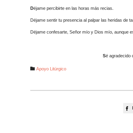
D
éjame percibirte en las horas más recias.
Déjame sentir tu presencia al palpar las heridas de ta
Déjame confesarte, Señor mío y Dios mío, aunque es
S
é agradecido 
Autor

Apoyo Litúrgico
