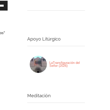
a
s
a
a/abajo
ros”
Apoyo Litúrgico
ntar
nuir
men.
LaTransfiguración del
Señor (2026)
Meditación