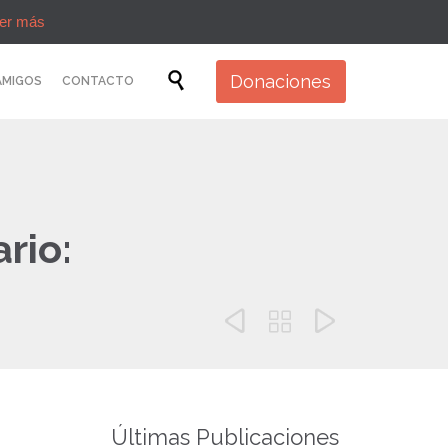
er más
Skip

Donaciones
AMIGOS
CONTACTO
to
content
rio:



Últimas Publicaciones