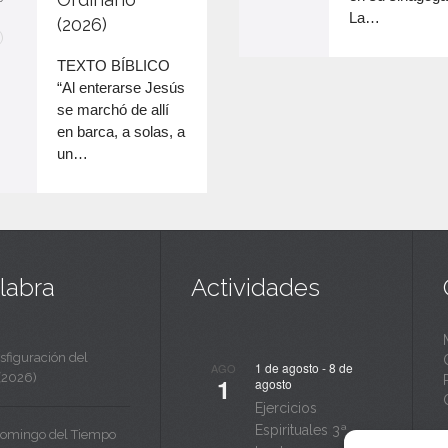
para
v
La…
(2026)
n
aumentar
o
c
TEXTO BÍBLICO
disminuir
“Al enterarse Jesús
a
el
se marchó de allí
volumen.
n
en barca, a solas, a
un…
t
a
labra
Actividades
sfiguración del
1 de agosto
-
8 de
AGO
(2026)
1
agosto
Ejercicios
Espirituales 3ª
Domingo del Tiempo