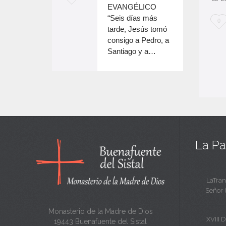
o
EVANGÉLICO
e
disminuir
“Seis días más
M
0
el
e
tarde, Jesús tomó
e
volumen.
consigo a Pedro, a
n
Santiago y a…
e
c
n
a
c
n
a
t
n
a
t
La Pa
a
LaTran
Señor 
Monasterio de la Madre de Dios
XVIII 
19443 Buenafuente del Sistal