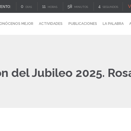
V
0
11
58
4
ENTO:
DÍAS
HORAS
MINUTOS
SEGUNDOS
ONÓCENOS MEJOR
ACTIVIDADES
PUBLICACIONES
LA PALABRA
n del Jubileo 2025. Rosa