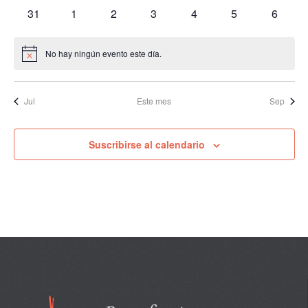
eventos
eventos
eventos
eventos
eventos
eventos
eventos
0
0
0
0
0
0
0
31
1
2
3
4
5
6
eventos
eventos
eventos
eventos
eventos
eventos
evento
No hay ningún evento este día.
Aviso
Jul
Este mes
Sep
Suscribirse al calendario