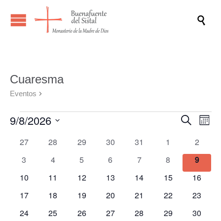

Cuaresma
Eventos
Cuaresma
Eventos
9/8/2026
Naveg
Na
Buscar
Mes
de
de
Selecciona
Calendario
0
0
0
0
0
0
0
27
28
29
30
31
1
2
vis
la
búsqu
eventos
eventos
eventos
eventos
eventos
eventos
evento
fecha.
de
de
0
0
0
0
0
0
0
3
4
5
6
7
8
9
y
Ev
Eventos
eventos
eventos
eventos
eventos
eventos
eventos
evento
0
0
0
0
0
0
0
10
11
12
13
14
15
vistas
16
eventos
eventos
eventos
eventos
eventos
eventos
eventos
de
0
0
0
0
0
0
0
17
18
19
20
21
22
23
eventos
eventos
eventos
eventos
eventos
eventos
eventos
Evento
0
0
0
0
0
0
0
24
25
26
27
28
29
30