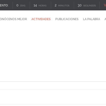
V
0
14
2
30
ENTO:
DÍAS
HORAS
MINUTOS
SEGUNDOS
ONÓCENOS MEJOR
ACTIVIDADES
PUBLICACIONES
LA PALABRA