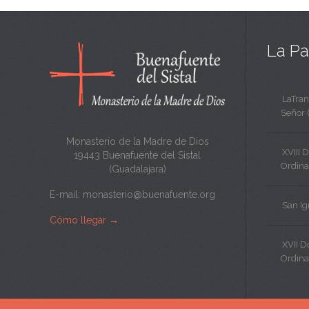
La Pa
LaTran
Señor 
Monasterio de la Madre de Dios
XVIII 
19443 Buenafuente del Sistal
Ordina
(Guadalajara)
E-mail:
monasterio@buenafuente.org
San Ig
Cómo llegar
→
XVII 
Ordina