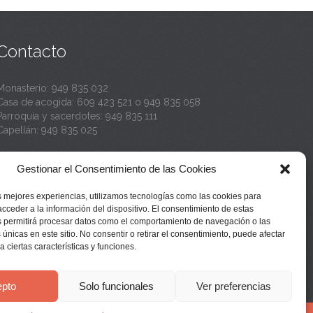
Contacto
Monasterio:
949 835 032
Casa de acogida:
609 423 521
o
949 835 058
Parroquia y sacerdotes:
949 835 111
Capellán:
949 835 025
Monasterio:
monasterio@buenafuente.org
Gestionar el Consentimiento de las Cookies
Información:
informacion@buenafuente.org
Casa de acogida:
acogida@buenafuente.org
s mejores experiencias, utilizamos tecnologías como las cookies para
Ángel Moreno:
angel@buenafuente.org
cceder a la información del dispositivo. El consentimiento de estas
s permitirá procesar datos como el comportamiento de navegación o las
 únicas en este sitio. No consentir o retirar el consentimiento, puede afectar
 ciertas características y funciones.
pto
Solo funcionales
Ver preferencias