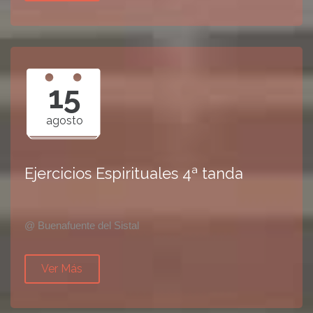
15
agosto
Ejercicios Espirituales 4ª tanda
@ Buenafuente del Sistal
Ver Más