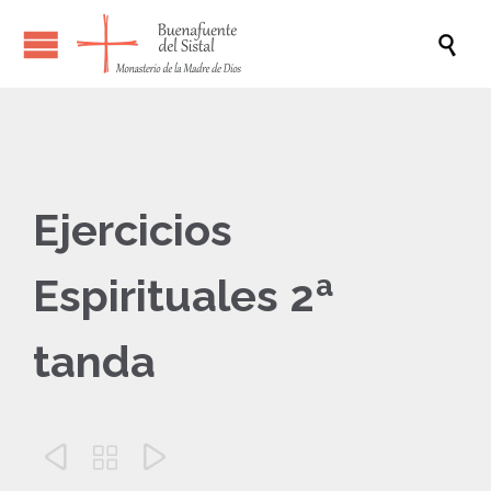

Ejercicios
Espirituales 2ª
tanda


