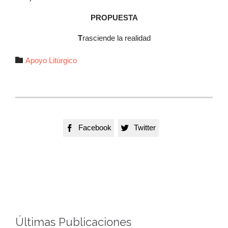
PROPUESTA
T
rasciende la realidad
Autor

Apoyo Litúrgico
Facebook
Twitter


Últimas Publicaciones