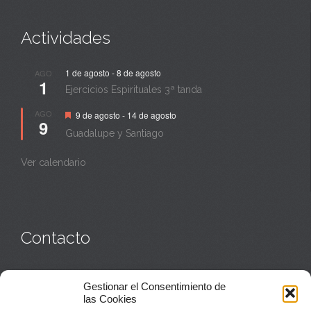
Actividades
1 de agosto
-
8 de agosto
AGO
1
Ejercicios Espirituales 3ª tanda
Destacado
AGO
9 de agosto
-
14 de agosto
9
Guadalupe y Santiago
Ver calendario
Contacto
Monasterio:
949 835 032
Gestionar el Consentimiento de
Casa de acogida:
609 423 521
o
949 835 058
las Cookies
Parroquia y sacerdotes:
949 835 111