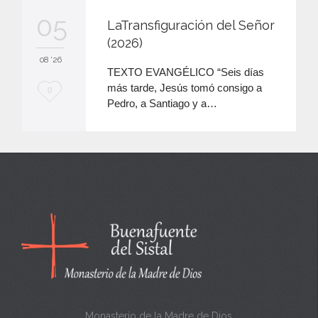
audio
05
LaTransfiguración del Señor
(2026)
08 '26
TEXTO EVANGÉLICO “Seis días
más tarde, Jesús tomó consigo a
M
0
Pedro, a Santiago y a…
e
e
n
c
a
n
t
a
Monasterio de la Madre de Dios