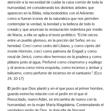
atención a la necesidad de cuidar la casa común de toda la
humanidad, iré considerando los distintos árboles que
aparecen en la Biblia, relacionándolos con el Adviento
como si fueran iconos de la naturaleza que nos permiten
contemplar la verdad, la bondad y la belleza de todo lo
creado y que anuncian la restauración redentora por medio
de María, a ella se aplica el texto profético: “Eché raíces
entre un pueblo glorioso, en la porción del Señor, en su
heredad. Crecí como cedro del Líbano, y como ciprés del
monte Hermón, crecí como palmera de Engadí y como
rosal de Jericó, como olivo hermoso en la pradera y como
plátano junto al agua. Perfumé como cinamomo y espliego
y di aroma como mirra exquisita, como incienso y ámbar y
bálsamo, como perfume de incienso en el santuario.” (Eco
24, 10-17)
E
l jardín que Dios plantó y en el que puso al primer hombre,
guarda estrecha relación con el jardín en el que el
Resucitado, nuevo Adán, se encuentra de nuevo con la
humanidad, en la mujer María Magdalena. Contemplando el
verdadero jardín de Dios, la doncella de Nazaret,