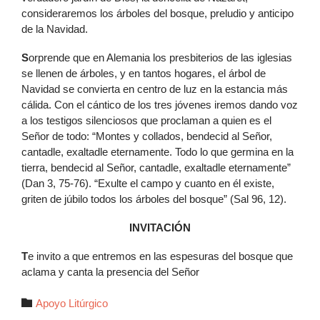
consideraremos los árboles del bosque, preludio y anticipo
de la Navidad.
S
orprende que en Alemania los presbiterios de las iglesias
se llenen de árboles, y en tantos hogares, el árbol de
Navidad se convierta en centro de luz en la estancia más
cálida. Con el cántico de los tres jóvenes iremos dando voz
a los testigos silenciosos que proclaman a quien es el
Señor de todo: “Montes y collados, bendecid al Señor,
cantadle, exaltadle eternamente. Todo lo que germina en la
tierra, bendecid al Señor, cantadle, exaltadle eternamente”
(Dan 3, 75-76). “Exulte el campo y cuanto en él existe,
griten de júbilo todos los árboles del bosque” (Sal 96, 12).
INVITACIÓN
T
e invito a que entremos en las espesuras del bosque que
aclama y canta la presencia del Señor
Autor

Apoyo Litúrgico