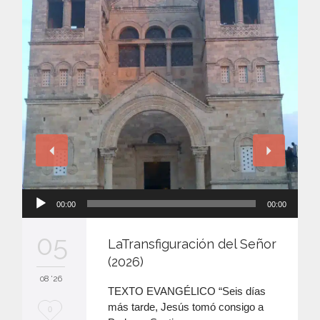
Reproductor
00:00
00:00
de
audio
05
LaTransfiguración del Señor
(2026)
08 '26
TEXTO EVANGÉLICO “Seis días
más tarde, Jesús tomó consigo a
M
0