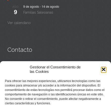
9 de agosto
-
14 de agosto
AGO
9
Familias Salesianas
Ver calendario
Contacto
Monasterio:
949 835 032
Gestionar el Consentimiento de
Casa de acogida:
609 423 521
o
949 835 058
las Cookies
Parroquia y sacerdotes:
949 835 111
Capellán:
949 835 025
Para ofrecer las mejores experiencias, utilizamos tecnologías como las
Monasterio:
monasterio@buenafuente.org
cookies para almacenar y/o acceder a la información del dispositivo. El
Información:
informacion@buenafuente.org
consentimiento de estas tecnologías nos permitirá procesar datos como el
Casa de acogida:
acogida@buenafuente.org
comportamiento de navegación o las identificaciones únicas en este sitio.
Ángel Moreno:
angel@buenafuente.org
No consentir o retirar el consentimiento, puede afectar negativamente a
ciertas características y funciones.