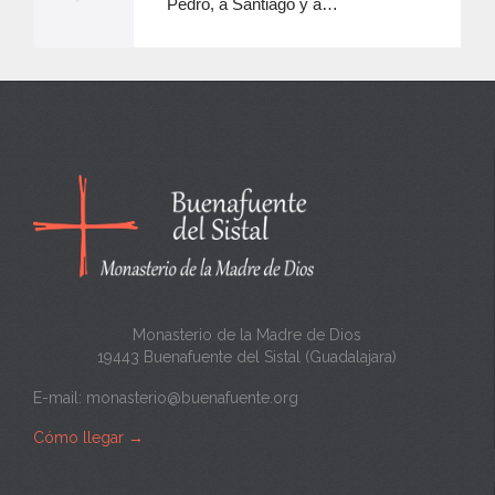
Pedro, a Santiago y a…
e
e
n
c
a
n
t
a
Monasterio de la Madre de Dios
19443 Buenafuente del Sistal (Guadalajara)
E-mail:
monasterio@buenafuente.org
Cómo llegar
→