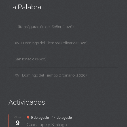
La Palabra
LaTransfiguración del Señor (2026)
XVIII Domingo del Tiempo Ordinario (2026)
San Ignacio (2026)
XVII Domingo del Tiempo Ordinario (2026)
Actividades
Destacado
AGO
9 de agosto
-
14 de agosto
9
Guadalupe y Santiago