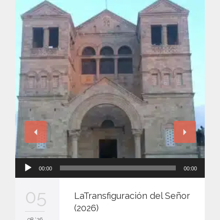
Reproductor
00:00
00:00
de
audio
05
LaTransfiguración del Señor
(2026)
08 '26