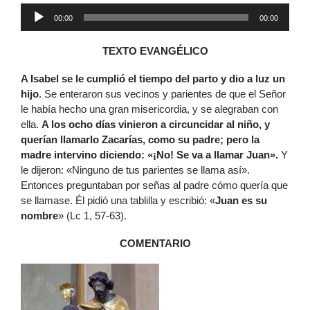
Reproductor
00:00
00:00
de
audio
TEXTO EVANGÉLICO
A Isabel se le cumplió el tiempo del parto y dio a luz un
hijo
. Se enteraron sus vecinos y parientes de que el Señor
le había hecho una gran misericordia, y se alegraban con
ella.
A los ocho días vinieron a circuncidar al niño, y
querían llamarlo Zacarías, como su padre; pero la
madre intervino diciendo: «¡No! Se va a llamar Juan».
Y
le dijeron: «Ninguno de tus parientes se llama así».
Entonces preguntaban por señas al padre cómo quería que
se llamase. Él pidió una tablilla y escribió: «
Juan es su
nombre
» (Lc 1, 57-63).
COMENTARIO