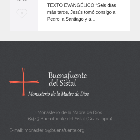
TEXTO EVANGÉLICO “Seis días
más tarde, Jesús tomó consigo a
M
0
Pedro, a Santiago y a…
e
e
n
c
a
n
t
a
Monasterio de la Madre de Dios
19443 Buenafuente del Sistal (Guadalajara)
E-mail:
monasterio@buenafuente.org