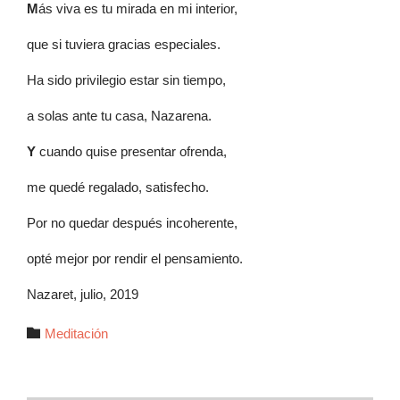
M
ás viva es tu mirada en mi interior,
que si tuviera gracias especiales.
Ha sido privilegio estar sin tiempo,
a solas ante tu casa, Nazarena.
Y
cuando quise presentar ofrenda,
me quedé regalado, satisfecho.
Por no quedar después incoherente,
opté mejor por rendir el pensamiento.
Nazaret, julio, 2019
Autor

Meditación