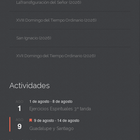
LaTransfiguración del Señor (2026)
XVIII Domingo del Tiempo Ordinario (2026)
San Ignacio (2026)
XVII Domingo del Tiempo Ordinario (2026)
Actividades
1 de agosto
-
8 de agosto
AGO
1
Ejercicios Espirituales 3ª tanda
Destacado
AGO
9 de agosto
-
14 de agosto
9
Guadalupe y Santiago