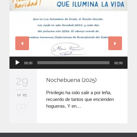
Reproductor
00:00
00:00
de
audio
29
Nochebuena (2025)
Privilegio ha sido salir a por leña,
12 '25
recuerdo de tantos que encienden
hogueras, Y en…
M
0
e
e