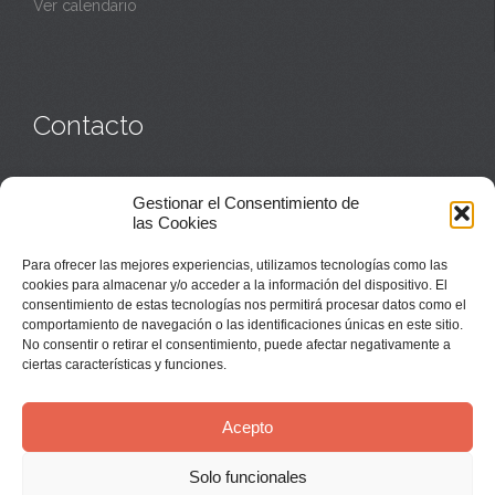
Ver calendario
Contacto
Monasterio:
949 835 032
Gestionar el Consentimiento de
Casa de acogida:
609 423 521
o
949 835 058
las Cookies
Parroquia y sacerdotes:
949 835 111
Capellán:
949 835 025
Para ofrecer las mejores experiencias, utilizamos tecnologías como las
Monasterio:
monasterio@buenafuente.org
cookies para almacenar y/o acceder a la información del dispositivo. El
Información:
informacion@buenafuente.org
consentimiento de estas tecnologías nos permitirá procesar datos como el
Casa de acogida:
acogida@buenafuente.org
comportamiento de navegación o las identificaciones únicas en este sitio.
Ángel Moreno:
angel@buenafuente.org
No consentir o retirar el consentimiento, puede afectar negativamente a
ciertas características y funciones.
Acepto
Solo funcionales
© Buenafuente del Sistal 2025 |
Aviso Legal