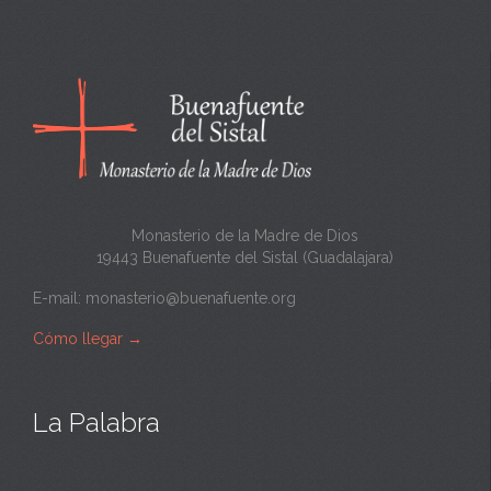
n
c
a
n
t
a
Monasterio de la Madre de Dios
19443 Buenafuente del Sistal (Guadalajara)
E-mail:
monasterio@buenafuente.org
Cómo llegar
→
La Palabra