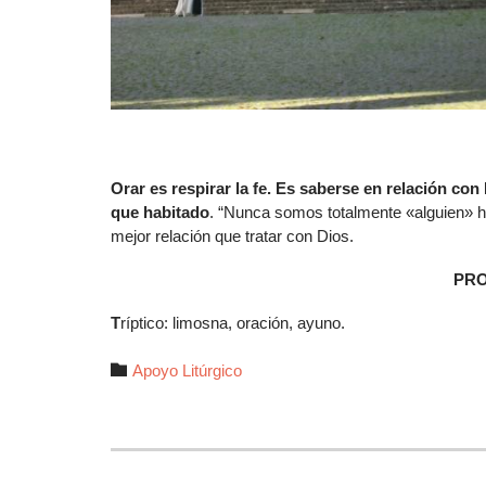
Orar es respirar la fe. Es saberse en relación con
que habitado
. “Nunca somos totalmente «alguien» h
mejor relación que tratar con Dios.
PR
T
ríptico: limosna, oración, ayuno.
Autor

Apoyo Litúrgico