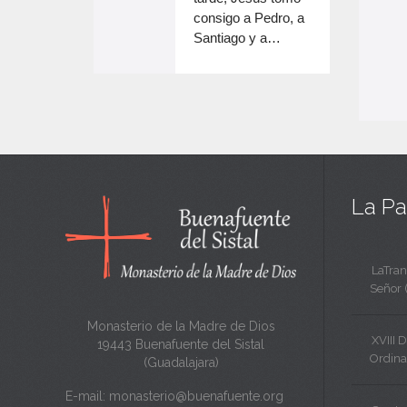
e
volumen.
consigo a Pedro, a
n
Santiago y a…
e
c
n
a
c
n
a
t
n
a
t
La Pa
a
LaTran
Señor 
Monasterio de la Madre de Dios
XVIII 
19443 Buenafuente del Sistal
Ordina
(Guadalajara)
E-mail:
monasterio@buenafuente.org