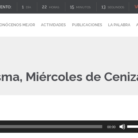
V
1
22
15
12
ENTO:
DÍA
HORAS
MINUTOS
SEGUNDOS
ONÓCENOS MEJOR
ACTIVIDADES
PUBLICACIONES
LA PALABRA
ma, Miércoles de Ceniz
Reproductor
Utiliz
00:00
de
las
audio
tecla