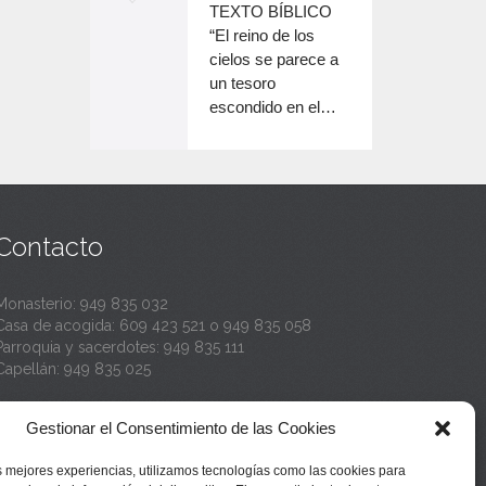
o
TEXTO BÍBLICO
e
n
disminuir
“El reino de los
el
e
cielos se parece a
c
volumen.
un tesoro
n
a
escondido en el…
c
n
a
t
n
a
t
Contacto
a
Monasterio:
949 835 032
Casa de acogida:
609 423 521
o
949 835 058
Parroquia y sacerdotes:
949 835 111
Capellán:
949 835 025
Monasterio:
monasterio@buenafuente.org
Gestionar el Consentimiento de las Cookies
Información:
informacion@buenafuente.org
Casa de acogida:
acogida@buenafuente.org
s mejores experiencias, utilizamos tecnologías como las cookies para