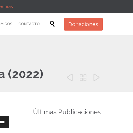
er más
Skip

Donaciones
AMIGOS
CONTACTO
to
content
a (2022)



Últimas Publicaciones
a
s