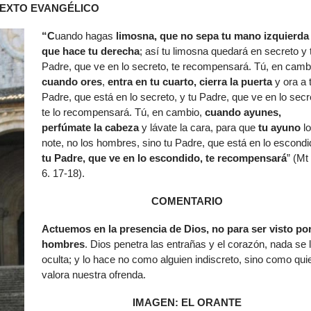
EXTO EVANGÉLICO
de
flech
“C
uando hagas
limosna,
que no sepa tu mano izquierda 
arrib
que hace tu derecha
; así tu limosna quedará en secreto y 
para
Padre, que ve en lo secreto, te recompensará. Tú, en camb
aume
cuando ores
,
entra en tu cuarto, cierra la puerta
y ora a 
o
Padre, que está en lo secreto, y tu Padre, que ve en lo secr
dismi
te lo recompensará. Tú, en cambio,
cuando ayunes,
el
perfúmate la cabeza
y lávate la cara, para que
tu ayuno
lo
volu
note, no los hombres, sino tu Padre, que está en lo escondi
tu Padre, que ve en lo escondido, te recompensará
” (Mt 
6. 17-18).
COMENTARIO
Actuemos en la presencia de Dios, no para ser visto por
hombres
. Dios penetra las entrañas y el corazón, nada se 
oculta; y lo hace no como alguien indiscreto, sino como qui
valora nuestra ofrenda.
IMAGEN: EL ORANTE