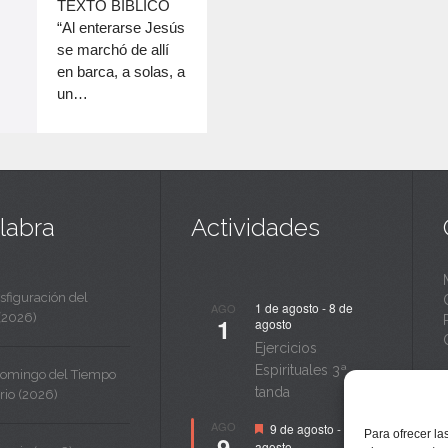
c
TEXTO BÍBLICO
disminuir
“Al enterarse Jesús
a
el
se marchó de allí
volumen.
n
en barca, a solas, a
un…
t
a
labra
Actividades
sfiguración del
1 de agosto
-
8 de
AGO
(2026)
1
agosto
Ejercicios
Espirituales 3ª
Domingo del Tiempo
tanda
rio (2026)
Destacado
AGO
9 de agosto
-
14 de
Para ofrecer la
9
agosto