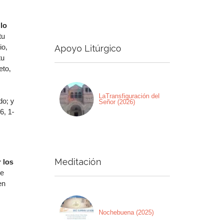
a
lo
a/abajo
tu
io,
Apoyo Litúrgico
ntar
tu
eto,
nuir
men.
LaTransfiguración del
do; y
Señor (2026)
6, 1-
Meditación
 los
le
en
Nochebuena (2025)