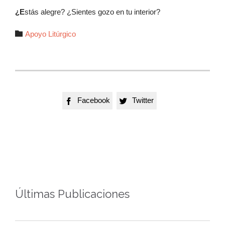
¿E
stás alegre? ¿Sientes gozo en tu interior?
Autor

Apoyo Litúrgico
Facebook
Twitter


Últimas Publicaciones