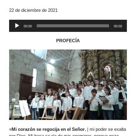
22 de diciembre de 2021
Reproductor
00:00
00:00
de
audio
PROFECÍA
«
Mi corazón se regocija en el Señor
, | mi poder se exalta
por Dios. Mi boca se ríe de mis enemigos, porque gozo