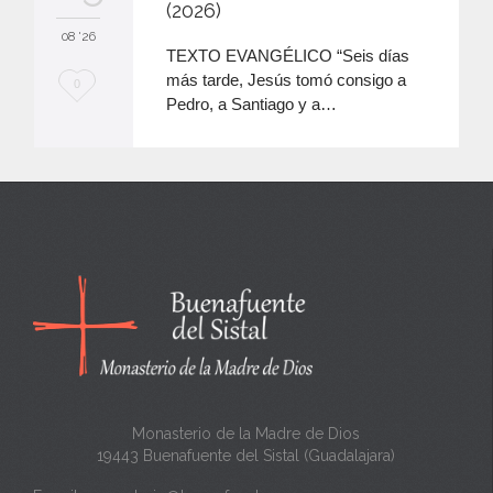
(2026)
08 '26
TEXTO EVANGÉLICO “Seis días
más tarde, Jesús tomó consigo a
M
0
Pedro, a Santiago y a…
e
e
n
c
a
n
t
a
Monasterio de la Madre de Dios
19443 Buenafuente del Sistal (Guadalajara)