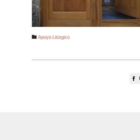
Autor

Apoyo Litúrgico
