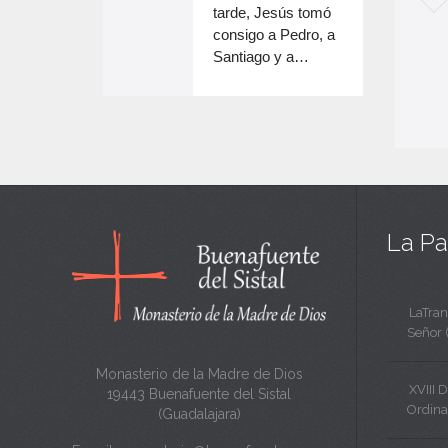
el
e
tarde, Jesús tomó
e
volumen.
consigo a Pedro, a
n
Santiago y a…
e
c
n
a
c
n
a
t
n
a
t
La Pa
a
LaTran
Señor 
Monasterio de la Madre de Dios
XVIII 
19443 Buenafuente del Sistal
Ordina
(Guadalajara)