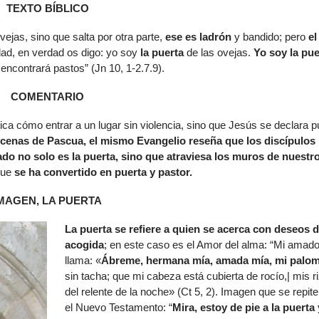
TEXTO BÍBLICO
de
flech
vejas, sino que salta por otra parte,
ese es ladrón
y bandido; pero
el
arrib
dad, en verdad os digo: yo soy
la puerta
de las ovejas.
Yo soy la pue
para
 encontrará pastos” (Jn 10, 1-2.7.9).
aume
o
COMENTARIO
dismi
el
dica cómo entrar a un lugar sin violencia, sino que Jesús se declara p
volu
scenas de Pascua, el mismo Evangelio reseña que los discípulos
ado no solo es la puerta, sino que atraviesa los muros de nuestr
 que
se ha convertido en puerta y pastor.
MAGEN, LA PUERTA
La puerta se refiere a quien se acerca con deseos 
acogida
; en este caso es el Amor del alma: “Mi amad
llama: «
Ábreme, hermana mía, amada mía, mi palo
sin tacha; que mi cabeza está cubierta de rocío,| mis r
del relente de la noche» (Ct 5, 2). Imagen que se repite
el Nuevo Testamento: “
Mira, estoy de pie a la puerta 