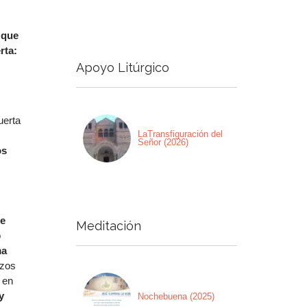
a
 que
a/abajo
rta:
Apoyo Litúrgico
ntar
nuir
uerta
men.
LaTransfiguración del
Señor (2026)
os
de
Meditación
o
ma
izos
 en
y
Nochebuena (2025)