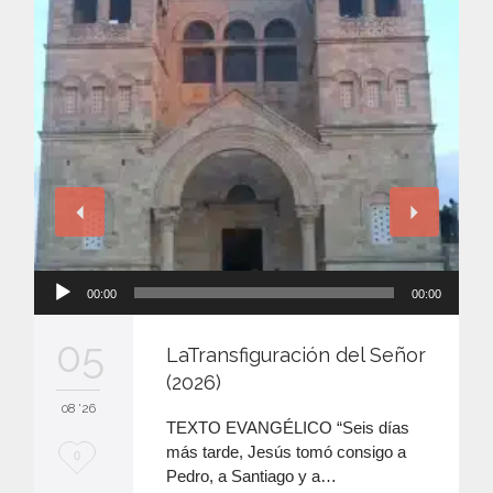
Reproductor
00:00
00:00
de
audio
05
LaTransfiguración del Señor
(2026)
08 '26
TEXTO EVANGÉLICO “Seis días
más tarde, Jesús tomó consigo a
M
0
Pedro, a Santiago y a…
e