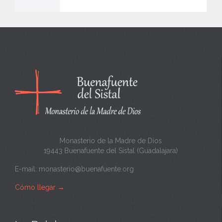
e
n
c
a
n
t
a
Monasterio de la Madre de Dios
19443 Buenafuente del Sistal (Guadalajara)
E-mail:
monasterio@buenafuente.org
Cómo llegar
→