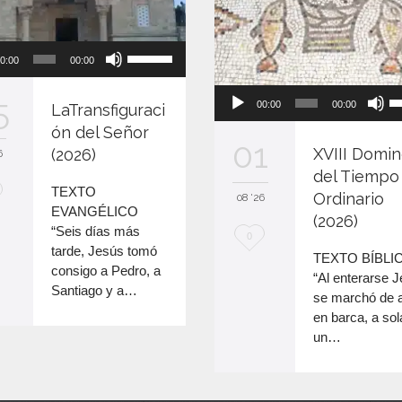
Reproductor
Utiliza
0:00
00:00
de
las
audio
teclas
Reproducto
Ut
5
00:00
00:00
LaTransfiguraci
de
de
la
flecha
ón del Señor
audio
te
01
arriba/abajo
XVIII Domi
d
(2026)
6
para
fl
del Tiempo
aumentar
TEXTO
ar
Ordinario
08 '26
o
EVANGÉLICO
pa
(2026)
disminuir
“Seis días más
a
M
0
el
tarde, Jesús tomó
o
TEXTO BÍBLI
e
volumen.
consigo a Pedro, a
di
“Al enterarse 
Santiago y a…
el
e
se marchó de al
v
en barca, a sol
n
un…
c
a