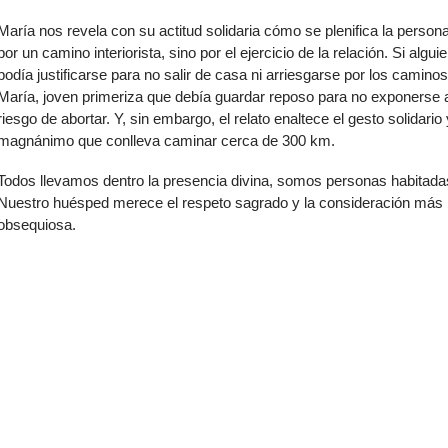
María nos revela con su actitud solidaria cómo se plenifica la person
por un camino interiorista, sino por el ejercicio de la relación. Si algui
podía justificarse para no salir de casa ni arriesgarse por los caminos
María, joven primeriza que debía guardar reposo para no exponerse 
riesgo de abortar. Y, sin embargo, el relato enaltece el gesto solidario 
magnánimo que conlleva caminar cerca de 300 km.
Todos llevamos dentro la presencia divina, somos personas habitada
Nuestro huésped merece el respeto sagrado y la consideración más
obsequiosa.