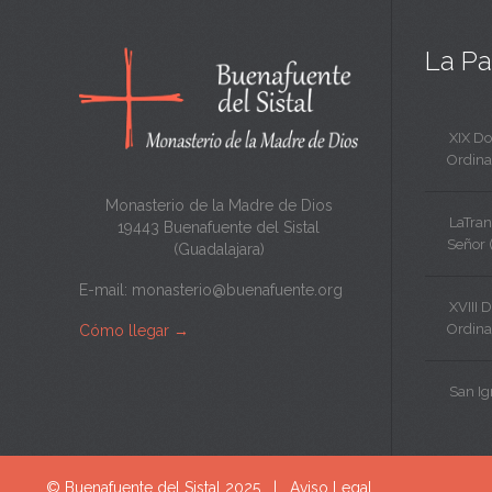
a
La Pa
XIX D
Ordina
Monasterio de la Madre de Dios
LaTran
19443 Buenafuente del Sistal
Señor 
(Guadalajara)
E-mail:
monasterio@buenafuente.org
XVIII 
Ordina
Cómo llegar
→
San Ig
© Buenafuente del Sistal 2025 |
Aviso Legal