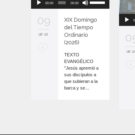
00:00
00:00
de
las
audio
teclas
09
XIX Domingo
de
0
flecha
del Tiempo
arriba/abajo
0
Ordinario
08 '26
para
(2026)
aumentar
M
0
08 '2
o
TEXTO
e
disminuir
EVANGÉLICO
M
0
el
e
“Jesús apremió a
volumen.
e
sus discípulos a
n
que subieran a la
e
c
barca y se…
n
a
c
n
a
t
n
a
t