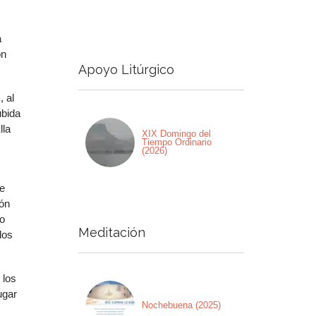
a
on
Apoyo Litúrgico
, al
ubida
lla
XIX Domingo del
Tiempo Ordinario
(2026)
ue
ión
ro
Meditación
los
 los
ugar
Nochebuena (2025)