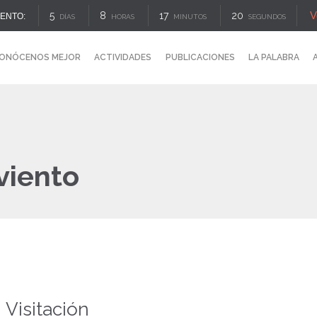
V
5
8
17
19
VENTO:
DÍAS
HORAS
MINUTOS
SEGUNDOS
ONÓCENOS MEJOR
ACTIVIDADES
PUBLICACIONES
LA PALABRA
viento
Visitación