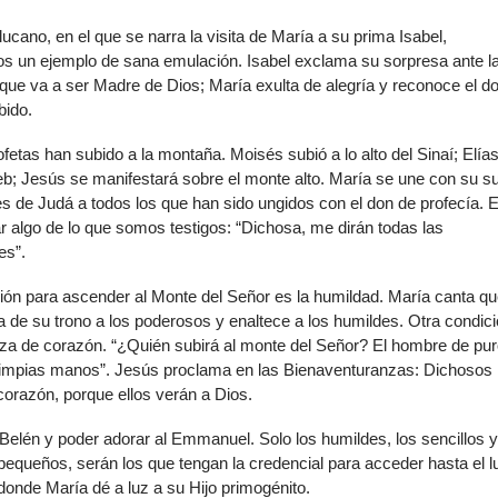
 lucano, en el que se narra la visita de María a su prima Isabel,
s un ejemplo de sana emulación. Isabel exclama su sorpresa ante l
a que va a ser Madre de Dios; María exulta de alegría y reconoce el d
bido.
etas han subido a la montaña. Moisés subió a lo alto del Sinaí; Elías
b; Jesús se manifestará sobre el monte alto. María se une con su s
s de Judá a todos los que han sido ungidos con el don de profecía. E
r algo de lo que somos testigos: “Dichosa, me dirán todas las
es”.
ión para ascender al Monte del Señor es la humildad. María canta q
a de su trono a los poderosos y enaltece a los humildes. Otra condic
eza de corazón. “¿Quién subirá al monte del Señor? El hombre de pu
limpias manos”. Jesús proclama en las Bienaventuranzas: Dichosos 
corazón, porque ellos verán a Dios.
Belén y poder adorar al Emmanuel. Solo los
humildes, los sencillos y
pequeños, serán los que tengan la credencial para acceder hasta el l
donde María dé a luz a su Hijo primogénito.