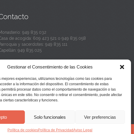
n
Contacto
t
a
Monasterio:
949 835 032
Casa de acogida:
609 423 521
o
949 835 058
Parroquia y sacerdotes:
949 835 111
Capellán:
949 835 025
Monasterio:
monasterio@buenafuente.org
Gestionar el Consentimiento de las Cookies
Información:
informacion@buenafuente.org
Casa de acogida:
acogida@buenafuente.org
s mejores experiencias, utilizamos tecnologías como las cookies para
Ángel Moreno:
angel@buenafuente.org
cceder a la información del dispositivo. El consentimiento de estas
s permitirá procesar datos como el comportamiento de navegación o las
 únicas en este sitio. No consentir o retirar el consentimiento, puede afectar
 ciertas características y funciones.
pto
Solo funcionales
Ver preferencias
Política de cookies
Política de Privacidad
Aviso Legal


Síguenos en Youtube:
Instala nuestra App: