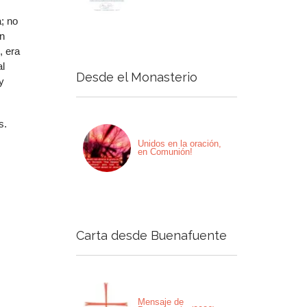
a; no
en
, era
al
Desde el Monasterio
y
s.
Unidos en la oración,
en Comunión!
Carta desde Buenafuente
Mensaje de