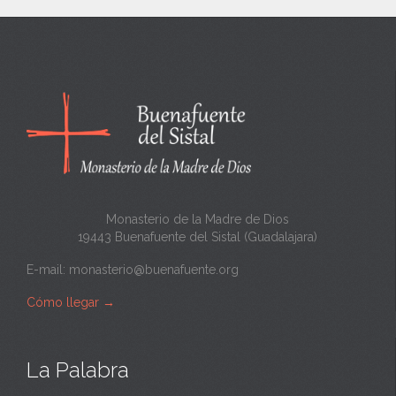
n
c
a
n
t
a
Monasterio de la Madre de Dios
19443 Buenafuente del Sistal (Guadalajara)
E-mail:
monasterio@buenafuente.org
Cómo llegar
→
La Palabra