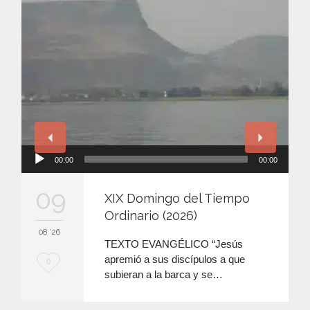
Reproductor
00:00
00:00
de
audio
09
XIX Domingo del Tiempo
Ordinario (2026)
08 '26
TEXTO EVANGÉLICO “Jesús
apremió a sus discípulos a que
M
0
subieran a la barca y se…
e
e