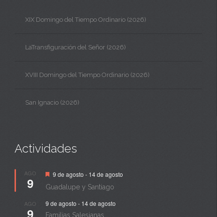
XIX Domingo del Tiempo Ordinario (2026)
LaTransfiguración del Señor (2026)
XVIII Domingo del Tiempo Ordinario (2026)
San Ignacio (2026)
Actividades
Destacado
AGO
9 de agosto
-
14 de agosto
9
Guadalupe y Santiago
9 de agosto
-
14 de agosto
AGO
9
Familias Salesianas