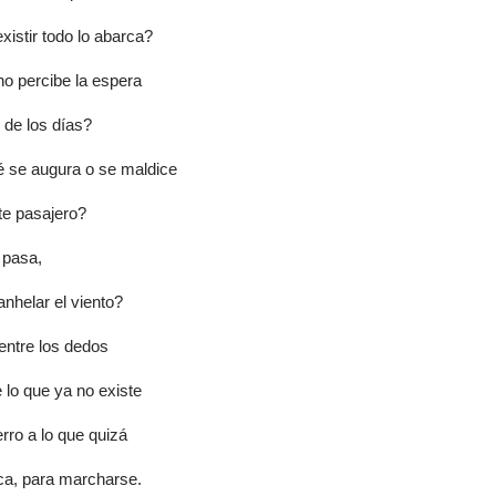
existir todo lo abarca?
o percibe la espera
r de los días?
 se augura o se maldice
nte pasajero?
 pasa,
anhelar el viento?
entre los dedos
de lo que ya no existe
rro a lo que quizá
ca, para marcharse.