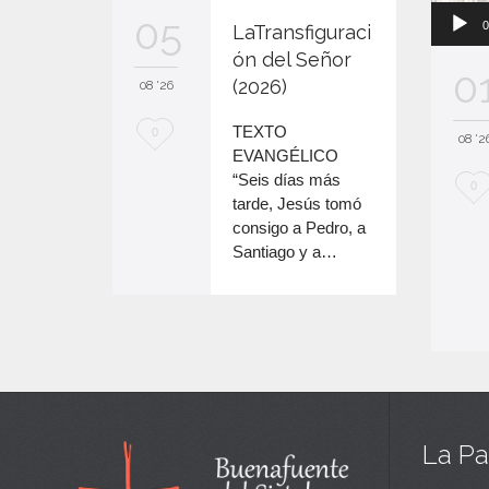
audio
teclas
05
0
LaTransfiguraci
de
flecha
ón del Señor
0
arriba/abajo
(2026)
08 '26
para
aumentar
M
TEXTO
0
08 '2
o
EVANGÉLICO
e
disminuir
“Seis días más
M
0
el
e
tarde, Jesús tomó
e
volumen.
consigo a Pedro, a
n
Santiago y a…
e
c
n
a
c
n
a
t
n
a
t
La Pa
a