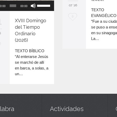
Reproductor
Utiliza
ar
07 '26
0:00
00:00
de
las
pa
TEXTO
audio
teclas
a
EVANGÉLICO
M
0
1
XVIII Domingo
de
o
“Fue a su ciud
e
flecha
del Tiempo
di
se puso a ens
arriba/abajo
el
en su sinagoga
Ordinario
e
6
para
v
La…
(2026)
n
aumentar
o
c
TEXTO BÍBLICO
disminuir
“Al enterarse Jesús
a
el
se marchó de allí
volumen.
n
en barca, a solas, a
un…
t
a
labra
Actividades