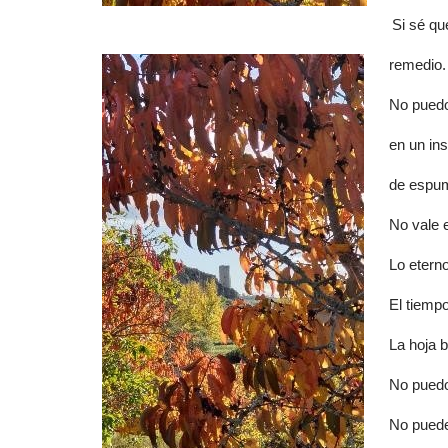
Si sé qu
remedio.
No puedo
en un ins
de espu
No vale e
Lo etern
El tiemp
La hoja b
No puedo
No puede 