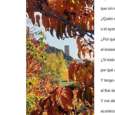
que sin 
¿Quién n
o el aye
¿Por qué
el insta
¿Si todo
por qué 
Y tengo 
el fluir 
Y me afe
acontez