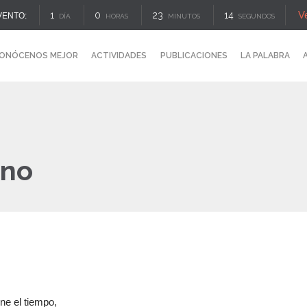
V
1
0
23
13
VENTO:
DÍA
HORAS
MINUTOS
SEGUNDOS
ONÓCENOS MEJOR
ACTIVIDADES
PUBLICACIONES
LA PALABRA
rno
ne el tiempo,