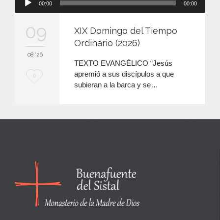
00:00
00:00
de
audio
09
XIX Domingo del Tiempo
Ordinario (2026)
08 '26
TEXTO EVANGÉLICO “Jesús
apremió a sus discípulos a que
M
0
subieran a la barca y se…
e
e
n
c
a
n
t
a