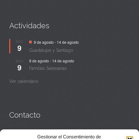
Actividades
Destacado
AGO
9 de agosto
-
14 de agosto
9
Guadalupe y Santiago
9 de agosto
-
14 de agosto
AGO
9
Familias Salesianas
Ver calendario
Contacto
Monasterio:
949 835 032
Gestionar el Consentimiento de
Casa de acogida:
609 423 521
o
949 835 058