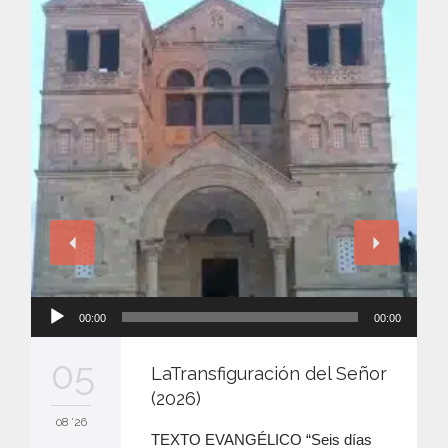
Reproductor
00:00
00:00
de
audio
05
LaTransfiguración del Señor
(2026)
08 '26
TEXTO EVANGÉLICO “Seis días