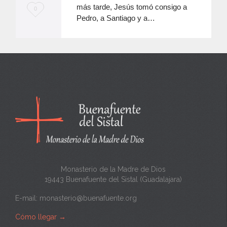
más tarde, Jesús tomó consigo a
M
0
Pedro, a Santiago y a…
e
e
n
c
a
n
t
a
Monasterio de la Madre de Dios
19443 Buenafuente del Sistal (Guadalajara)
E-mail:
monasterio@buenafuente.org
Cómo llegar
→