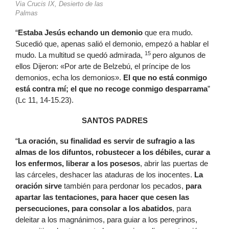
Via Crucis IX, Desierto de las
Palmas
“
Estaba Jesús echando un demonio
que era mudo.
Sucedió que, apenas salió el demonio, empezó a hablar el
15
mudo. La multitud se quedó admirada,
pero algunos de
ellos Dijeron: «Por arte de Belzebú, el príncipe de los
demonios, echa los demonios».
El que no está conmigo
está contra mí; el que no recoge conmigo desparrama
”
(Lc 11, 14-15.23).
SANTOS PADRES
“
La oración, su finalidad es servir de sufragio a las
almas de los difuntos, robustecer a los débiles, curar a
los enfermos, liberar a los posesos
, abrir las puertas de
las cárceles, deshacer las ataduras de los inocentes.
La
oración sirve
también para perdonar los pecados,
para
apartar las tentaciones, para hacer que cesen las
persecuciones, para consolar a los abatidos
, para
deleitar a los magnánimos, para guiar a los peregrinos,