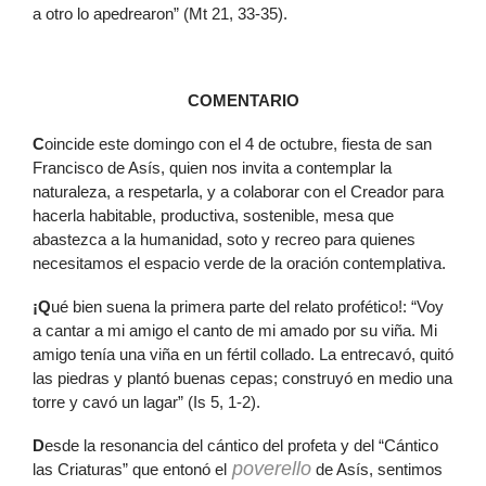
a otro lo apedrearon” (Mt 21, 33-35).
COMENTARIO
C
oincide este domingo con el 4 de octubre, fiesta de san
Francisco de Asís, quien nos invita a contemplar la
naturaleza, a respetarla, y a colaborar con el Creador para
hacerla habitable, productiva, sostenible, mesa que
abastezca a la humanidad, soto y recreo para quienes
necesitamos el espacio verde de la oración contemplativa.
¡Q
ué bien suena la primera parte del relato profético!: “Voy
a cantar a mi amigo el canto de mi amado por su viña. Mi
amigo tenía una viña en un fértil collado. La entrecavó, quitó
las piedras y plantó buenas cepas; construyó en medio una
torre y cavó un lagar” (Is 5, 1-2).
D
esde la resonancia del cántico del profeta y del “Cántico
poverello
las Criaturas” que entonó el
de Asís, sentimos