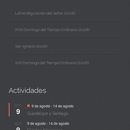
LaTransfiguración del Señor (2026)
XVIII Domingo del Tiempo Ordinario (2026)
San Ignacio (2026)
XVII Domingo del Tiempo Ordinario (2026)
Actividades
Destacado
AGO
9 de agosto
-
14 de agosto
9
Guadalupe y Santiago
9 de agosto
-
14 de agosto
AGO
9