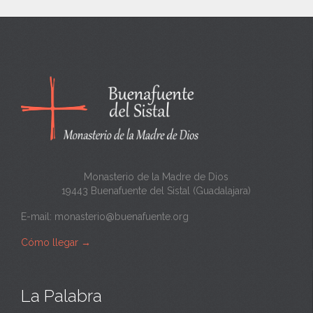
n
c
a
n
t
a
Monasterio de la Madre de Dios
19443 Buenafuente del Sistal (Guadalajara)
E-mail:
monasterio@buenafuente.org
Cómo llegar
→
La Palabra