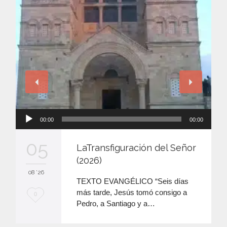
Reproductor
00:00
00:00
de
audio
05
LaTransfiguración del Señor
(2026)
08 '26
TEXTO EVANGÉLICO “Seis días
más tarde, Jesús tomó consigo a
M
0
Pedro, a Santiago y a…
e
e