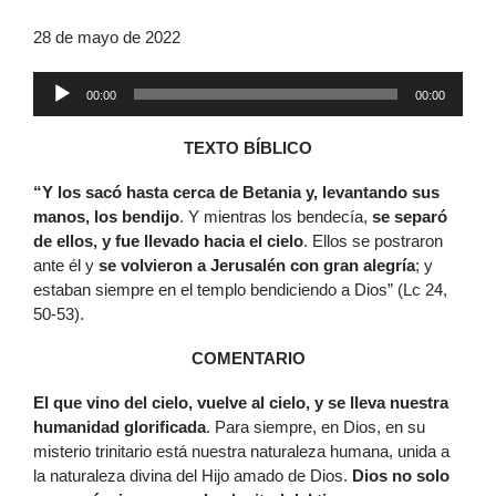
28 de mayo de 2022
Reproductor
00:00
00:00
de
audio
TEXTO BÍBLICO
“Y
los sacó hasta cerca de Betania y, levantando sus
manos, los bendijo
. Y mientras los bendecía,
se separó
de ellos, y fue llevado hacia el cielo
. Ellos se postraron
ante él y
se volvieron a Jerusalén con gran alegría
; y
estaban siempre en el templo bendiciendo a Dios” (Lc 24,
50-53).
COMENTARIO
El que vino del cielo, vuelve al cielo, y se lleva nuestra
humanidad glorificada
. Para siempre, en Dios, en su
misterio trinitario está nuestra naturaleza humana, unida a
la naturaleza divina del Hijo amado de Dios.
Dios no solo