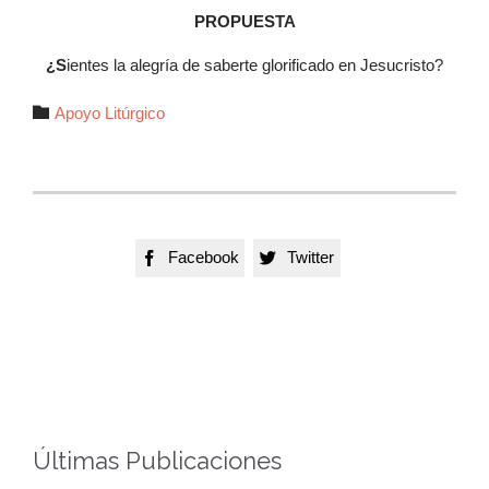
PROPUESTA
¿S
ientes la alegría de saberte glorificado en Jesucristo?
Autor

Apoyo Litúrgico
Facebook
Twitter


Últimas Publicaciones