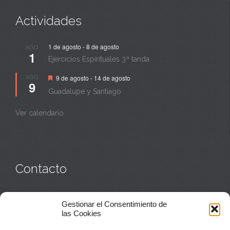
Actividades
1 de agosto
-
8 de agosto
AGO
1
Ejercicios Espirituales 3ª tanda
Destacado
AGO
9 de agosto
-
14 de agosto
9
Guadalupe y Santiago
Ver calendario
Contacto
Monasterio:
949 835 032
Gestionar el Consentimiento de
Casa de acogida:
609 423 521
o
949 835 058
las Cookies
Parroquia y sacerdotes:
949 835 111
Capellán:
949 835 025