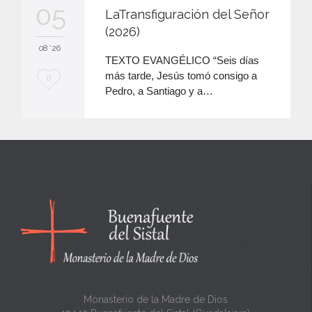
05
LaTransfiguración del Señor
(2026)
08 '26
TEXTO EVANGÉLICO “Seis días
más tarde, Jesús tomó consigo a
M
0
Pedro, a Santiago y a…
e
e
n
c
a
n
t
a
Monasterio de la Madre de Dios