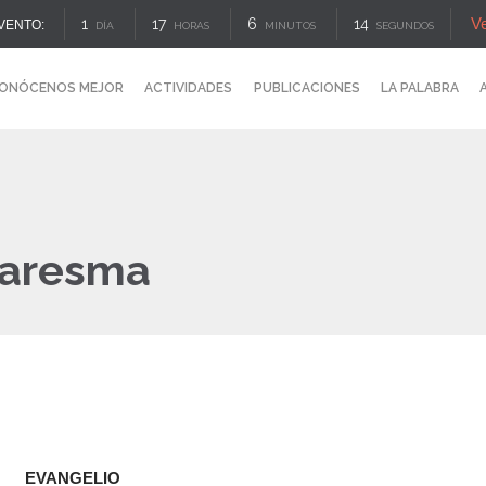
V
1
17
6
13
VENTO:
DÍA
HORAS
MINUTOS
SEGUNDOS
ONÓCENOS MEJOR
ACTIVIDADES
PUBLICACIONES
LA PALABRA
uaresma
EVANGELIO