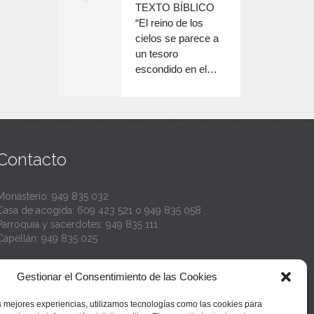
o
TEXTO BÍBLICO
e
n
disminuir
“El reino de los
el
e
cielos se parece a
c
volumen.
un tesoro
n
a
escondido en el…
c
n
a
t
n
a
t
Contacto
a
Monasterio:
949 835 032
Casa de acogida:
609 423 521
o
949 835 058
Parroquia y sacerdotes:
949 835 111
Capellán:
949 835 025
Monasterio:
monasterio@buenafuente.org
Gestionar el Consentimiento de las Cookies
Información:
informacion@buenafuente.org
Casa de acogida:
acogida@buenafuente.org
s mejores experiencias, utilizamos tecnologías como las cookies para