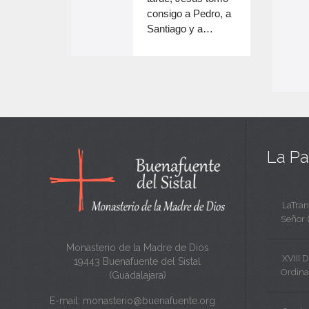
e
volumen.
consigo a Pedro, a
n
Santiago y a…
e
c
n
a
c
n
a
t
n
a
t
La Pa
a
LaTran
Señor 
Monasterio de la Madre de Dios
XVIII 
19443 Buenafuente del Sistal
Ordina
(Guadalajara)
E-mail:
monasterio@buenafuente.org