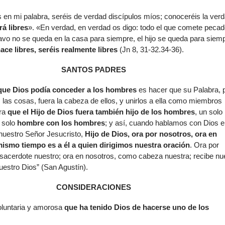
 en mi palabra, seréis de verdad discípulos míos; conoceréis la verd
rá libres
». «En verdad, en verdad os digo: todo el que comete pecad
avo no se queda en la casa para siempre, el hijo se queda para siem
hace libres, seréis realmente libres
(Jn 8, 31-32.34-36).
SANTOS PADRES
que Dios podía conceder a los hombres
es hacer que su Palabra, 
 las cosas, fuera la cabeza de ellos, y unirlos a ella como miembros
ra
que
el Hijo de Dios fuera también hijo de los hombres
, un solo
n solo
hombre con los hombres
; y así, cuando hablamos con Dios e
, nuestro Señor Jesucristo,
Hijo de Dios, ora por nosotros, ora en
mismo tiempo es a él a quien dirigimos nuestra oración
. Ora por
sacerdote nuestro; ora en nosotros, como cabeza nuestra; recibe nu
uestro Dios” (San Agustín).
CONSIDERACIONES
oluntaria y amorosa
que ha tenido
Dios
de hacerse
uno de los