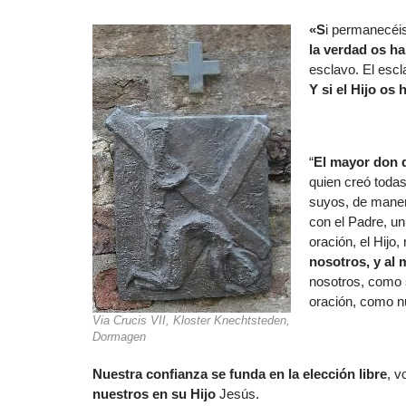
«S
i permanecéis
la verdad os ha
esclavo. El escl
Y si el Hijo os 
“
El mayor don 
quien creó todas
suyos, de mane
con el Padre, u
oración, el Hijo
nosotros, y al 
nosotros, como 
oración, como n
Via Crucis VII, Kloster Knechtsteden,
Dormagen
Nuestra confianza se funda
en la elección libre
, v
nuestros en su Hijo
Jesús.