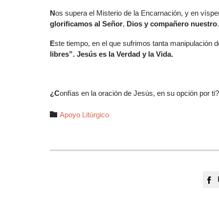
N
os supera el Misterio de la Encarnación, y en vísper
glorificamos al Señor
,
Dios y compañero nuestro
.
E
ste tiempo, en el que sufrimos tanta manipulación de
libres”. Jesús es la Verdad y la Vida.
¿C
onfías en la oración de Jesús, en su opción por t
Autor

Apoyo Litúrgico
