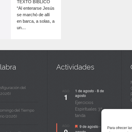
c
TEXTO BÍBLICO
disminuir
“Al enterarse Jesús
a
el
se marchó de allí
volumen.
n
en barca, a solas, a
un…
t
a
labra
Actividades
sfiguración del
1 de agosto
-
8 de
AGO
(2026)
1
agosto
Ejercicios
Espirituales 3ª
Domingo del Tiempo
tanda
rio (2026)
Destacado
AGO
9 de agosto
-
14 de
Para ofrecer la
9
agosto