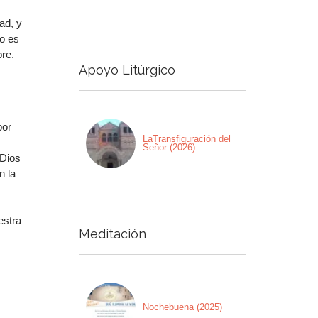
ad, y
o es
pre.
Apoyo Litúrgico
por
LaTransfiguración del
Señor (2026)
 Dios
n la
estra
Meditación
Nochebuena (2025)