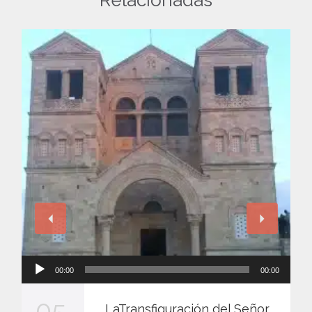
Relacionadas
Reproductor
00:00
00:00
de
audio
05
LaTransfiguración del Señor