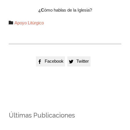
¿C
ómo hablas de la Iglesia?
Autor

Apoyo Litúrgico
Facebook
Twitter


Últimas Publicaciones