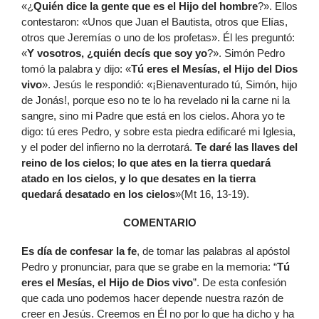
«¿
Quién dice la gente que es el Hijo del hombre
?». Ellos
contestaron: «Unos que Juan el Bautista, otros que Elías,
otros que Jeremías o uno de los profetas». Él les preguntó:
«
Y vosotros, ¿quién decís que soy yo
?». Simón Pedro
tomó la palabra y dijo: «
Tú eres el Mesías, el Hijo del Dios
vivo
». Jesús le respondió: «¡Bienaventurado tú, Simón, hijo
de Jonás!, porque eso no te lo ha revelado ni la carne ni la
sangre, sino mi Padre que está en los cielos. Ahora yo te
digo: tú eres Pedro, y sobre esta piedra edificaré mi Iglesia,
y el poder del infierno no la derrotará.
Te daré las llaves del
reino de los cielos
;
lo que ates en la tierra quedará
atado en los cielos, y lo que desates en la tierra
quedará desatado en los cielos
»(Mt 16, 13-19).
COMENTARIO
Es día de confesar la fe
, de tomar las palabras al apóstol
Pedro y pronunciar, para que se grabe en la memoria: “
Tú
eres el Mesías, el Hijo de Dios vivo
”. De esta confesión
que cada uno podemos hacer depende nuestra razón de
creer en Jesús. Creemos en Él no por lo que ha dicho y ha