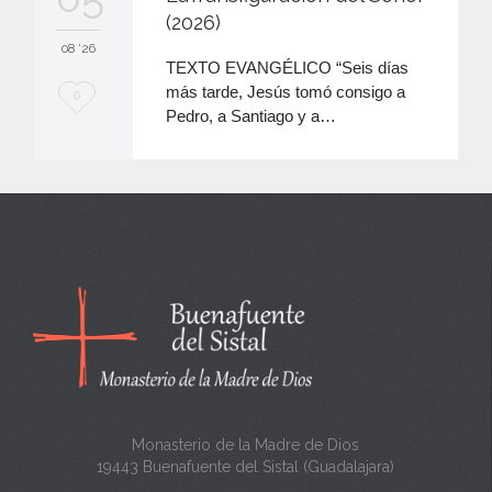
(2026)
08 '26
TEXTO EVANGÉLICO “Seis días
más tarde, Jesús tomó consigo a
M
0
Pedro, a Santiago y a…
e
e
n
c
a
n
t
a
Monasterio de la Madre de Dios
19443 Buenafuente del Sistal (Guadalajara)