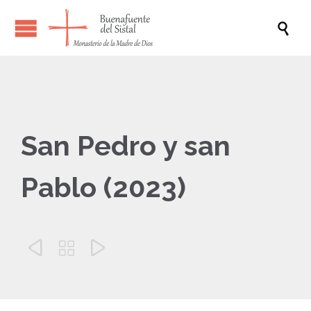

San Pedro y san
Pablo (2023)


