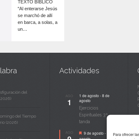
c
TEXTO BÍBLICO
disminuir
“Al enterarse Jesús
a
el
se marchó de allí
volumen.
n
en barca, a solas, a
un…
t
a
labra
Actividades
sfiguración del
1 de agosto
-
8 de
AGO
(2026)
1
agosto
Ejercicios
Espirituales 3ª
Domingo del Tiempo
tanda
rio (2026)
Destacado
AGO
9 de agosto
-
14 de
Para ofrecer la
9
agosto