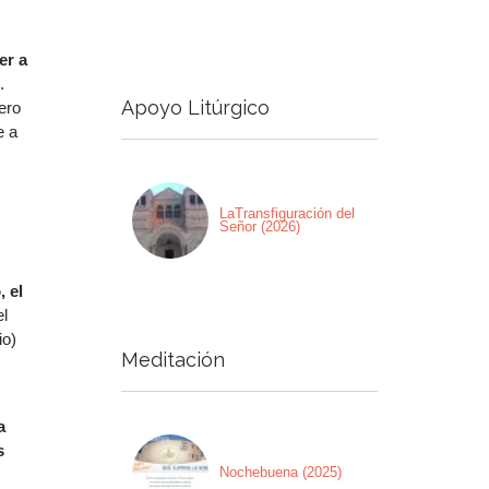
er a
.
Apoyo Litúrgico
ero
e a
LaTransfiguración del
Señor (2026)
, el
el
io)
Meditación
a
s
Nochebuena (2025)