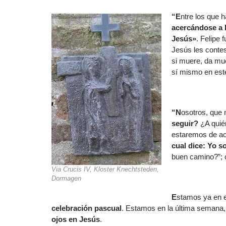
“E
ntre los que h
acercándose a F
Jesús»
. Felipe 
Jesús les contes
si muere, da mu
sí mismo en este
“N
osotros, que
seguir?
¿A quié
estaremos de ac
cual dice: Yo s
buen camino?”; c
Via Crucis IV, Kloster Knechtsteden,
Dormagen
E
stamos ya en 
celebración pascual
. Estamos en la última semana, 
ojos en Jesús
.