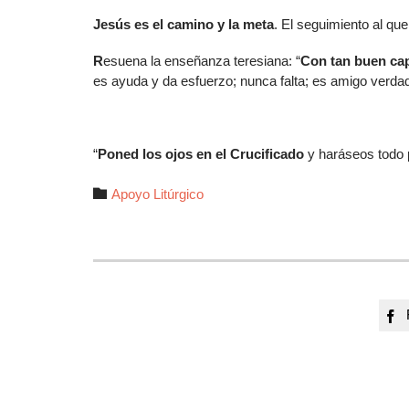
Jesús es el camino y la meta
. El seguimiento al que
R
esuena la enseñanza teresiana: “
Con tan buen cap
es ayuda y da esfuerzo; nunca falta; es amigo verdad
“
Poned los ojos en el Crucificado
y haráseos todo p
Autor

Apoyo Litúrgico
