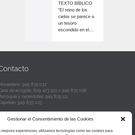
o
TEXTO BÍBLICO
e
n
disminuir
“El reino de los
el
e
cielos se parece a
c
volumen.
un tesoro
n
a
escondido en el…
c
n
a
t
n
a
t
Contacto
a
Monasterio:
949 835 032
Casa de acogida:
609 423 521
o
949 835 058
Parroquia y sacerdotes:
949 835 111
Capellán:
949 835 025
Monasterio:
monasterio@buenafuente.org
Gestionar el Consentimiento de las Cookies
Información:
informacion@buenafuente.org
Casa de acogida:
acogida@buenafuente.org
s mejores experiencias, utilizamos tecnologías como las cookies para