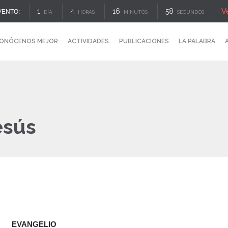
V
1
4
16
57
VENTO:
DÍA
HORAS
MINUTOS
SEGUNDOS
ONÓCENOS MEJOR
ACTIVIDADES
PUBLICACIONES
LA PALABRA
esús
EVANGELIO