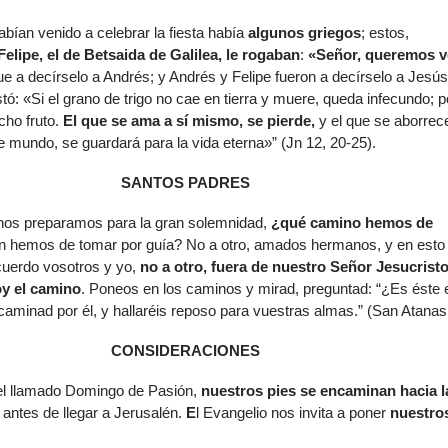
abían venido a celebrar la fiesta había
algunos griegos
; estos,
elipe, el de Betsaida de Galilea, le rogaban
:
«Señor, queremos v
fue a decírselo a Andrés; y Andrés y Felipe fueron a decírselo a Jesús
tó: «Si el grano de trigo no cae en tierra y muere, queda infecundo; p
cho fruto.
El que se ama a sí mismo, se pierde,
y el que se aborrec
 mundo, se guardará para la vida eterna»” (Jn 12, 20-25).
SANTOS PADRES
 nos preparamos para la gran solemnidad,
¿qué camino hemos de
n hemos de tomar por guía? No a otro, amados hermanos, y en esto
uerdo vosotros y yo,
no a otro, fuera de nuestro Señor Jesucristo
oy el camino
. Poneos en los caminos y mirad, preguntad: “¿Es éste 
aminad por él, y hallaréis reposo para vuestras almas.” (San Atanas
CONSIDERACIONES
el llamado Domingo de Pasión,
nuestros pies se encaminan hacia l
antes de llegar a Jerusalén.
E
l Evangelio nos invita a poner
nuestro