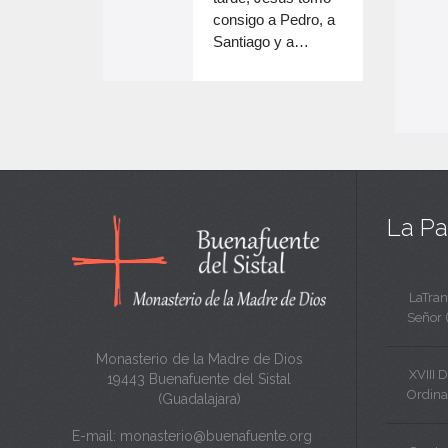
e
volumen.
consigo a Pedro, a
n
Santiago y a…
e
c
n
a
c
n
a
t
n
a
t
La Pa
a
LaTran
Señor 
Monasterio de la Madre de Dios
XVIII 
19443 Buenafuente del Sistal
Ordina
(Guadalajara)
E-mail:
monasterio@buenafuente.org