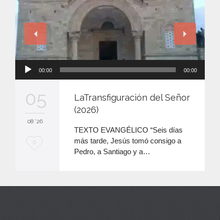
Reproductor
00:00
00:00
de
audio
05
LaTransfiguración del Señor
(2026)
08 '26
TEXTO EVANGÉLICO “Seis días
más tarde, Jesús tomó consigo a
M
0
Pedro, a Santiago y a…
e
e
n
c