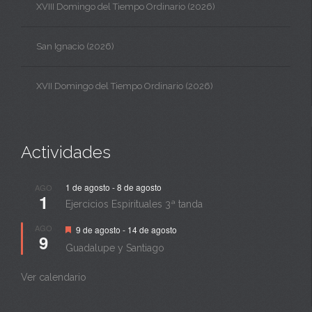
XVIII Domingo del Tiempo Ordinario (2026)
San Ignacio (2026)
XVII Domingo del Tiempo Ordinario (2026)
Actividades
1 de agosto
-
8 de agosto
AGO
1
Ejercicios Espirituales 3ª tanda
Destacado
AGO
9 de agosto
-
14 de agosto
9
Guadalupe y Santiago
Ver calendario