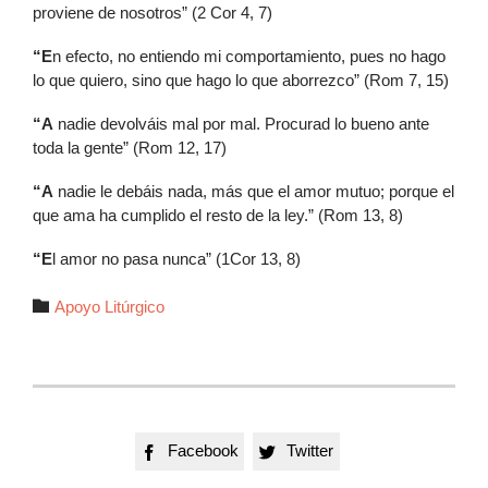
proviene de nosotros” (2 Cor 4, 7)
“E
n efecto, no entiendo mi comportamiento, pues no hago
lo que quiero, sino que hago lo que aborrezco” (Rom 7, 15)
“A
nadie devolváis mal por mal. Procurad lo bueno ante
toda la gente” (Rom 12, 17)
“A
nadie le debáis nada, más que el amor mutuo; porque el
que ama ha cumplido el resto de la ley.” (Rom 13, 8)
“E
l amor no pasa nunca” (1Cor 13, 8)
Autor

Apoyo Litúrgico
Facebook
Twitter

