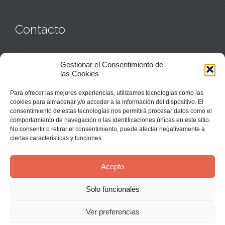
Contacto
Monasterio:
949 835 032
Gestionar el Consentimiento de
Casa de acogida:
609 423 521
o
949 835 058
las Cookies
Parroquia y sacerdotes:
949 835 111
Capellán:
949 835 025
Para ofrecer las mejores experiencias, utilizamos tecnologías como las
Monasterio:
monasterio@buenafuente.org
cookies para almacenar y/o acceder a la información del dispositivo. El
Información:
informacion@buenafuente.org
consentimiento de estas tecnologías nos permitirá procesar datos como el
Casa de acogida:
acogida@buenafuente.org
comportamiento de navegación o las identificaciones únicas en este sitio.
Ángel Moreno:
angel@buenafuente.org
No consentir o retirar el consentimiento, puede afectar negativamente a
ciertas características y funciones.
Acepto
Solo funcionales
© Buenafuente del Sistal 2025 |
Aviso Legal
Ver preferencias
↑