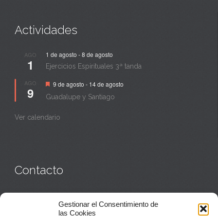
Actividades
1 de agosto
-
8 de agosto
AGO
1
Ejercicios Espirituales 3ª tanda
Destacado
AGO
9 de agosto
-
14 de agosto
9
Guadalupe y Santiago
Ver calendario
Contacto
Monasterio:
949 835 032
Gestionar el Consentimiento de
Casa de acogida:
609 423 521
o
949 835 058
las Cookies
Parroquia y sacerdotes:
949 835 111