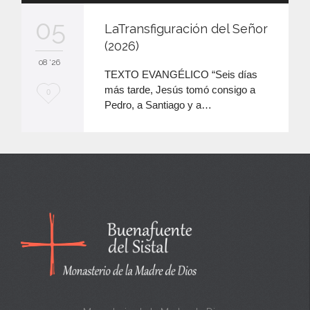
audio
05
LaTransfiguración del Señor
(2026)
08 '26
TEXTO EVANGÉLICO “Seis días
más tarde, Jesús tomó consigo a
M
0
Pedro, a Santiago y a…
e
e
n
c
a
n
t
a