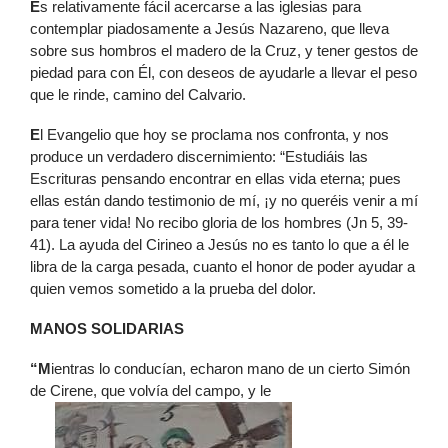
E
s relativamente fácil acercarse a las iglesias para
contemplar piadosamente a Jesús Nazareno, que lleva
sobre sus hombros el madero de la Cruz, y tener gestos de
piedad para con Él, con deseos de ayudarle a llevar el peso
que le rinde, camino del Calvario.
E
l Evangelio que hoy se proclama nos confronta, y nos
produce un verdadero discernimiento: “Estudiáis las
Escrituras pensando encontrar en ellas vida eterna; pues
ellas están dando testimonio de mí, ¡y no queréis venir a mí
para tener vida! No recibo gloria de los hombres (Jn 5, 39-
41). La ayuda del Cirineo a Jesús no es tanto lo que a él le
libra de la carga pesada, cuanto el honor de poder ayudar a
quien vemos sometido a la prueba del dolor.
MANOS SOLIDARIAS
“M
ientras lo conducían, echaron mano de un cierto Simón
de Cirene, que volvía del campo, y le