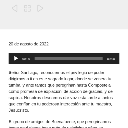



20 de agosto de 2022
Reproductor
00:00
00:00
de
audio
S
eñor Santiago, reconocemos el privilegio de poder
dirigirnos a ti en este sagrado lugar, donde se venera tu
tumba, y ante tantos que peregrinan hasta Compostela
como promesa de expiación, de acción de gracias, y de
súplica. Nosotros deseamos dar voz esta tarde a tantos
que confían en tu poderosa intercesión ante tu maestro,
Jesucristo.
E
l grupo de amigos de Buenafuente, que peregrinamos
hasta aquí desde hace más de veinticinco años, te