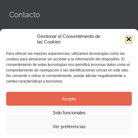
Contacto
Monasterio:
949 835 032
Gestionar el Consentimiento de
Casa de acogida:
609 423 521
o
949 835 058
las Cookies
Parroquia y sacerdotes:
949 835 111
Capellán:
949 835 025
Para ofrecer las mejores experiencias, utilizamos tecnologías como las
Monasterio:
monasterio@buenafuente.org
cookies para almacenar y/o acceder a la información del dispositivo. El
Información:
informacion@buenafuente.org
consentimiento de estas tecnologías nos permitirá procesar datos como el
Casa de acogida:
acogida@buenafuente.org
comportamiento de navegación o las identificaciones únicas en este sitio.
Ángel Moreno:
angel@buenafuente.org
No consentir o retirar el consentimiento, puede afectar negativamente a
ciertas características y funciones.
Acepto
Solo funcionales
© Buenafuente del Sistal 2025 |
Aviso Legal
Ver preferencias
↑