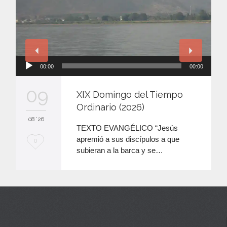
Reproductor
00:00
00:00
de
audio
09
XIX Domingo del Tiempo
Ordinario (2026)
08 '26
TEXTO EVANGÉLICO “Jesús
apremió a sus discípulos a que
M
0
subieran a la barca y se…
e
e
n
c
a