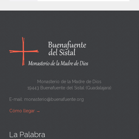
e
n
c
a
n
t
a
Monasterio de la Madre de Dios
19443 Buenafuente del Sistal (Guadalajara)
E-mail:
monasterio@buenafuente.org
Cómo llegar
→
La Palabra