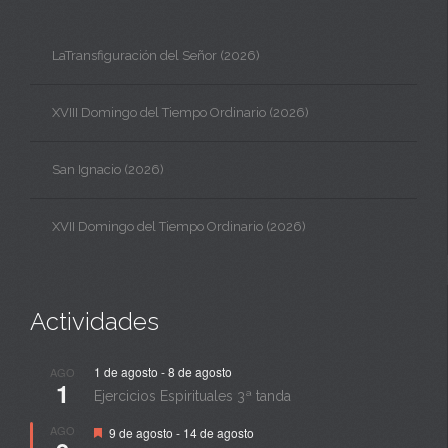
LaTransfiguración del Señor (2026)
XVIII Domingo del Tiempo Ordinario (2026)
San Ignacio (2026)
XVII Domingo del Tiempo Ordinario (2026)
Actividades
1 de agosto
-
8 de agosto
AGO
1
Ejercicios Espirituales 3ª tanda
Destacado
AGO
9 de agosto
-
14 de agosto