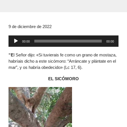
9 de diciembre de 2022
Reproductor
00:00
00:00
de
audio
“E
l Señor dijo: «Si tuvierais fe como un grano de mostaza,
habríais dicho a este sicómoro: “Arráncate y plántate en el
mar”, y os habría obedecido» (Lc 17, 6).
EL SICÓMORO