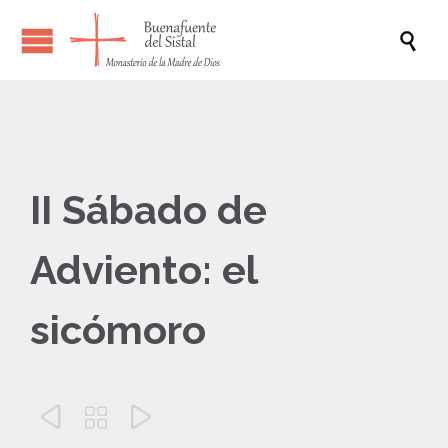

II Sábado de
Adviento: el
sicómoro


