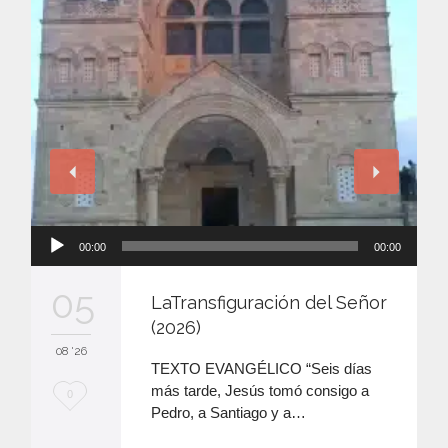
Reproductor
00:00
00:00
de
audio
05
LaTransfiguración del Señor
(2026)
08 '26
TEXTO EVANGÉLICO “Seis días
más tarde, Jesús tomó consigo a
M
0
Pedro, a Santiago y a…
e