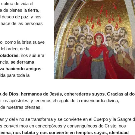
e colma de vida el
de
 de bienes la tierra,
flech
l deseo de paz, y nos
arrib
y hace de las personas
para
aume
o
co, como la brisa suave
dismi
 del orden, de la
el
oladoras,
nos susurra
volu
encia,
se derrama
 va haciendo amigos
ida para toda la
 de Dios, hermanos de Jesús, coherederos suyos, Gracias al d
los apóstoles, y tenemos el regalo de la misericordia divina,
 de nuestras ofensas.
an y del vino se transforma y se convierte en el Cuerpo y la Sangre d
 nos convertimos en concorpóreos y consanguíneos de Cristo, nos
divina, nos habita y nos convierte en templos suyos, identidad