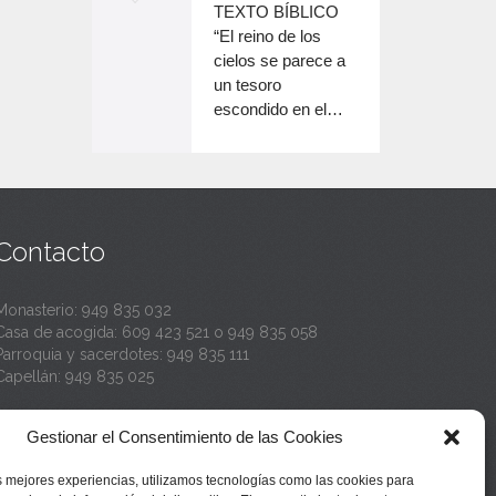
o
TEXTO BÍBLICO
e
n
disminuir
“El reino de los
el
e
cielos se parece a
c
volumen.
un tesoro
n
a
escondido en el…
c
n
a
t
n
a
t
Contacto
a
Monasterio:
949 835 032
Casa de acogida:
609 423 521
o
949 835 058
Parroquia y sacerdotes:
949 835 111
Capellán:
949 835 025
Monasterio:
monasterio@buenafuente.org
Gestionar el Consentimiento de las Cookies
Información:
informacion@buenafuente.org
Casa de acogida:
acogida@buenafuente.org
s mejores experiencias, utilizamos tecnologías como las cookies para