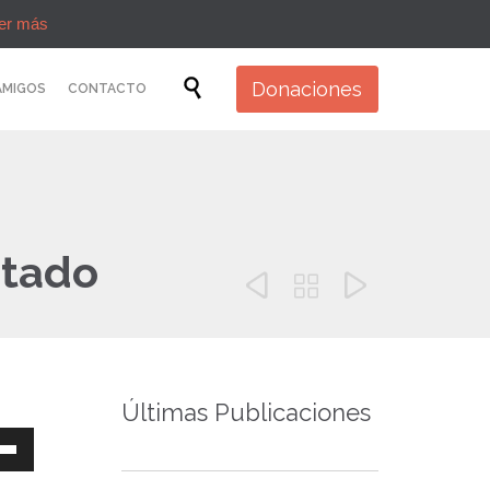
er más
Skip

Donaciones
AMIGOS
CONTACTO
to
content
itado



Últimas Publicaciones
a
s