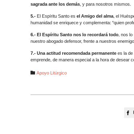
sagrada ante los demás
, y para nosotros mismos.
5.-
El Espíritu Santo es
el Amigo del alma
, el Huéspe
humanidad se enriquece y complementa: “quien profet
6.- El Espíritu Santo nos lo recordará todo
, nos lo
nuestro abogado defensor, frente a nuestros enemig
7.- Una actitud recomendada permanente
es la de 
emprende, de manera especial a la hora de desear co
Autor

Apoyo Litúrgico
