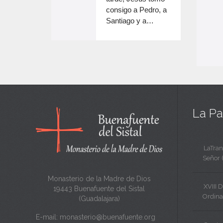
e
volumen.
consigo a Pedro, a
n
Santiago y a…
e
c
n
a
c
n
a
t
n
a
t
La Pa
a
LaTran
Señor 
Monasterio de la Madre de Dios
XVIII 
19443 Buenafuente del Sistal
Ordina
(Guadalajara)
E-mail:
monasterio@buenafuente.org