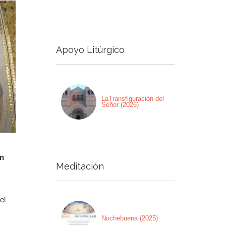
a
a/abajo
Apoyo Litúrgico
ntar
nuir
men.
LaTransfiguración del
Señor (2026)
on
Meditación
el
Nochebuena (2025)