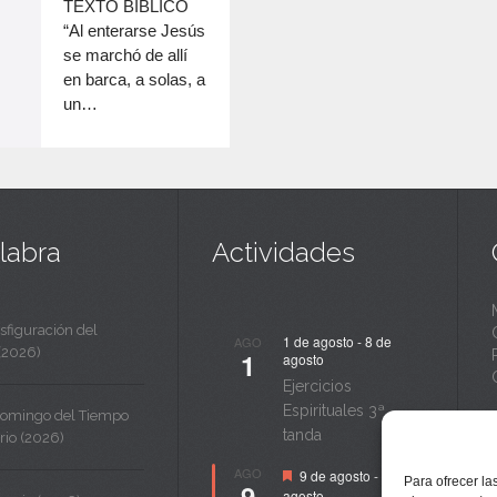
c
TEXTO BÍBLICO
disminuir
“Al enterarse Jesús
a
el
se marchó de allí
volumen.
n
en barca, a solas, a
un…
t
a
labra
Actividades
sfiguración del
1 de agosto
-
8 de
AGO
(2026)
1
agosto
Ejercicios
Espirituales 3ª
Domingo del Tiempo
tanda
rio (2026)
Destacado
AGO
9 de agosto
-
14 de
Para ofrecer la
9
agosto