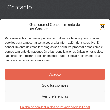
Contacto
Monasterio:
949 835 032
Gestionar el Consentimiento de
Casa de acogida:
609 423 521
o
949 835 058
las Cookies
Parroquia y sacerdotes:
949 835 111
Capellán:
949 835 025
Para ofrecer las mejores experiencias, utilizamos tecnologías como las
Monasterio:
monasterio@buenafuente.org
cookies para almacenar y/o acceder a la información del dispositivo. El
Información:
informacion@buenafuente.org
consentimiento de estas tecnologías nos permitirá procesar datos como el
Casa de acogida:
acogida@buenafuente.org
comportamiento de navegación o las identificaciones únicas en este sitio.
Ángel Moreno:
angel@buenafuente.org
No consentir o retirar el consentimiento, puede afectar negativamente a
ciertas características y funciones.
Acepto
Solo funcionales
© Buenafuente del Sistal 2025 |
Aviso Legal
Ver preferencias
↑
Política de cookies
Política de Privacidad
Aviso Legal


Síguenos en Youtube:
Instala nuestra App: