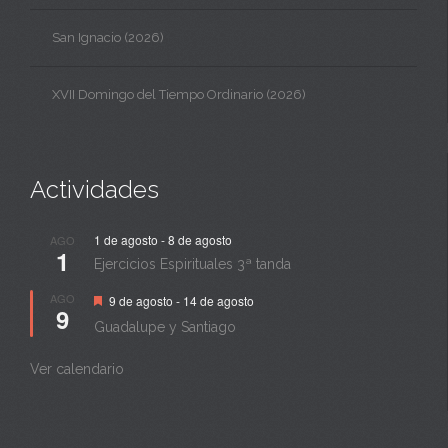
San Ignacio (2026)
XVII Domingo del Tiempo Ordinario (2026)
Actividades
1 de agosto
-
8 de agosto
AGO
1
Ejercicios Espirituales 3ª tanda
Destacado
AGO
9 de agosto
-
14 de agosto
9
Guadalupe y Santiago
Ver calendario