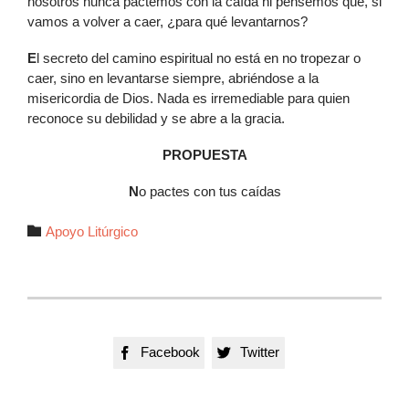
nosotros nunca pactemos con la caída ni pensemos que, si
vamos a volver a caer, ¿para qué levantarnos?
E
l secreto del camino espiritual no está en no tropezar o
caer, sino en levantarse siempre, abriéndose a la
misericordia de Dios. Nada es irremediable para quien
reconoce su debilidad y se abre a la gracia.
PROPUESTA
N
o pactes con tus caídas
Autor

Apoyo Litúrgico
Facebook
Twitter

