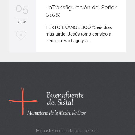
audio
05
LaTransfiguración del Señor
(2026)
08 '26
TEXTO EVANGÉLICO “Seis días
más tarde, Jesús tomó consigo a
M
0
Pedro, a Santiago y a…
e
e
n
c
a
n
t
a
Monasterio de la Madre de Dios