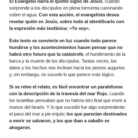
E
l Evangelio narra el quinto signo de Jesús
, cuando
sorprende a los discípulos en plena tormenta caminando
sobre el agua.
Con esta acción, el evangelista desea
revelar quién es Jesús, sobre todo al identificarlo con
la expresión más teofánica: «Yo soy».
E
ste texto se convierte en luz cuando todo parece
hundirse y los acontecimientos hacen pensar que no
habrá otro futuro que la catástrofe
, el hundimiento de la
barca y la muerte de los discípulos. Tantas veces, los
datos y los hechos nos inclinan hacia los peores augurios
y, sin embargo, no sucede lo que parece más lógico.
S
i se relee el relato, es fácil encontrar un paralelismo
con la descripción de la travesía del mar Rojo
, cuando
los israelitas pensaban que no habría otro final que morir a
manos del faraón. Y lo que sucedió fue algo sorprendente:
el paso del mar a pie enjuto;
los que parecían destinados
a morir se salvaron, y los que iban a caballo se
ahogaron
.