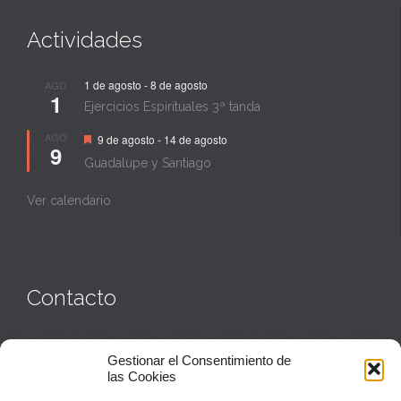
Actividades
1 de agosto
-
8 de agosto
AGO
1
Ejercicios Espirituales 3ª tanda
Destacado
AGO
9 de agosto
-
14 de agosto
9
Guadalupe y Santiago
Ver calendario
Contacto
Monasterio:
949 835 032
Gestionar el Consentimiento de
Casa de acogida:
609 423 521
o
949 835 058
las Cookies
Parroquia y sacerdotes:
949 835 111
Capellán:
949 835 025