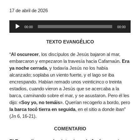
17 de abril de 2026
Reproductor
00:00
00:00
de
audio
TEXTO EVANGÉLICO
“
Al oscurecer
, los discípulos de Jesús bajaron al mar,
embarcaron y empezaron la travesía hacia Cafarnaún.
Era
ya noche cerrada
, y todavía Jesús no los había
alcanzado; soplaba un viento fuerte, y el lago se iba
encrespando. Habían remado unos veinticinco o treinta
estadios, cuando vieron a Jesús que se acercaba a la
barca, caminando sobre el mar, y se asustaron. Pero él les
dijo: «
Soy yo, no temáis
». Querían recogerlo a bordo, pero
la barca tocó tierra en seguida
, en el sitio a donde iban”
(Jn 6, 16-21).
COMENTARIO