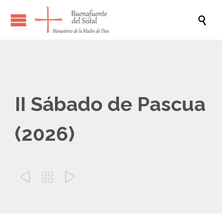

II Sábado de Pascua
(2026)


