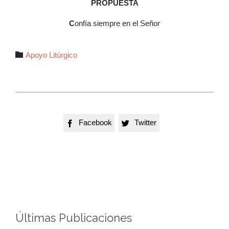
PROPUESTA
C
onfía siempre en el Señor
Autor

Apoyo Litúrgico
Facebook
Twitter


Últimas Publicaciones