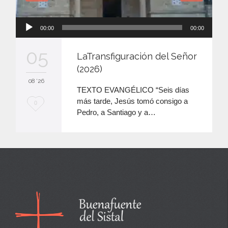
Reproductor
00:00
00:00
de
audio
05
LaTransfiguración del Señor
(2026)
08 '26
TEXTO EVANGÉLICO “Seis días
más tarde, Jesús tomó consigo a
M
0
Pedro, a Santiago y a…
e
e
n
c
a
n
t