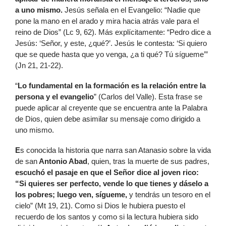
a uno mismo.
Jesús señala en el Evangelio: “Nadie que
pone la mano en el arado y mira hacia atrás vale para el
reino de Dios” (Lc 9, 62). Más explícitamente: “Pedro dice a
Jesús: ‘Señor, y este, ¿qué?’. Jesús le contesta: ‘Si quiero
que se quede hasta que yo venga, ¿a ti qué? Tú sígueme’”
(Jn 21, 21-22).
“
Lo fundamental en la formación es la relación entre la
persona y el evangelio
” (Carlos del Valle). Esta frase se
puede aplicar al creyente que se encuentra ante la Palabra
de Dios, quien debe asimilar su mensaje como dirigido a
uno mismo.
E
s conocida la historia que narra san Atanasio sobre la vida
de san
Antonio Abad
, quien, tras la muerte de sus padres,
escuchó el pasaje en que el Señor dice al joven rico:
“Si quieres ser perfecto, vende lo que tienes y dáselo a
los pobres; luego ven, sígueme,
y tendrás un tesoro en el
cielo” (Mt 19, 21). Como si Dios le hubiera puesto el
recuerdo de los santos y como si la lectura hubiera sido