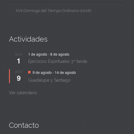
XVII Domingo del Tiempo Ordinario (2026)
Actividades
1 de agosto
-
8 de agosto
AGO
1
Ejercicios Espirituales 3ª tanda
Destacado
AGO
9 de agosto
-
14 de agosto
9
Guadalupe y Santiago
Ver calendario
Contacto