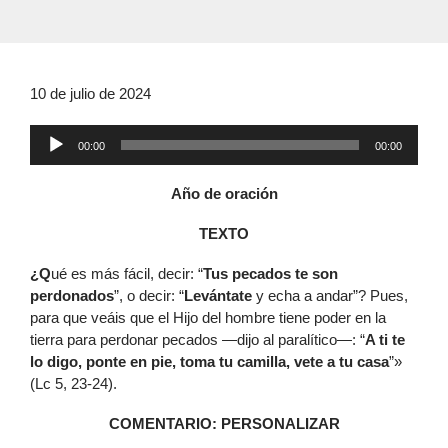
10 de julio de 2024
Reproductor
00:00
00:00
de
audio
Año de oración
TEXTO
¿Q
ué es más fácil, decir: “
Tus pecados te son
perdonados
”, o decir: “
Levántate
y echa a andar”? Pues,
para que veáis que el Hijo del hombre tiene poder en la
tierra para perdonar pecados —dijo al paralítico—: “
A ti te
lo digo, ponte en pie, toma tu camilla, vete a tu casa
”»
(Lc 5, 23-24).
COMENTARIO: PERSONALIZAR