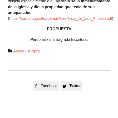
dirigida especialmente a él,
Antonio salió inmediatamente
de la iglesia y dio la propiedad que tenía de sus
antepasados
.
(
https://surco.org/sites/default/files/Vida_de_San_Antonio.pdf
)
PROPUESTA
P
ersonaliza la Sagrada Escritura.
Autor

Apoyo Litúrgico
Facebook
Twitter

