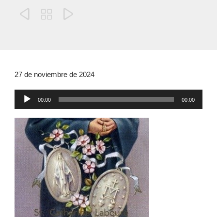



27 de noviembre de 2024
Reproductor
00:00
00:00
de
audio