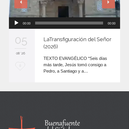
Reproductor
00:00
00:00
de
audio
05
LaTransfiguración del Señor
(2026)
08 '26
TEXTO EVANGÉLICO “Seis días
más tarde, Jesús tomó consigo a
M
0
Pedro, a Santiago y a…
e
e
n
c
a
n