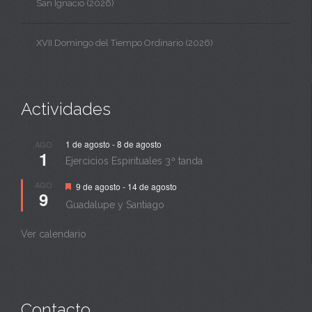
San Ignacio (2026)
XVII Domingo del Tiempo Ordinario (2026)
Actividades
1 de agosto
-
8 de agosto
AGO
1
Ejercicios Espirituales 3ª tanda
Destacado
AGO
9 de agosto
-
14 de agosto
9
Guadalupe y Santiago
Ver calendario
Contacto