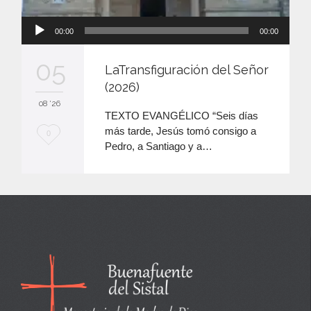
Reproductor
00:00
00:00
de
audio
05
LaTransfiguración del Señor
(2026)
08 '26
TEXTO EVANGÉLICO “Seis días
más tarde, Jesús tomó consigo a
M
0
Pedro, a Santiago y a…
e
e
n
c
a
n
t