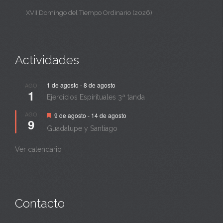
XVII Domingo del Tiempo Ordinario (2026)
Actividades
1 de agosto
-
8 de agosto
AGO
1
Ejercicios Espirituales 3ª tanda
Destacado
AGO
9 de agosto
-
14 de agosto
9
Guadalupe y Santiago
Ver calendario
Contacto