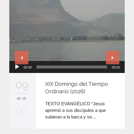
Reproductor
00:00
00:00
de
audio
09
XIX Domingo del Tiempo
Ordinario (2026)
08 '26
TEXTO EVANGÉLICO “Jesús
apremió a sus discípulos a que
M
0
subieran a la barca y se…
e
e