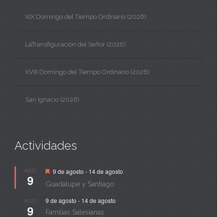
XIX Domingo del Tiempo Ordinario (2026)
LaTransfiguración del Señor (2026)
XVIII Domingo del Tiempo Ordinario (2026)
San Ignacio (2026)
Actividades
Destacado
AGO
9 de agosto
-
14 de agosto
9
Guadalupe y Santiago
9 de agosto
-
14 de agosto
AGO
9
Familias Salesianas