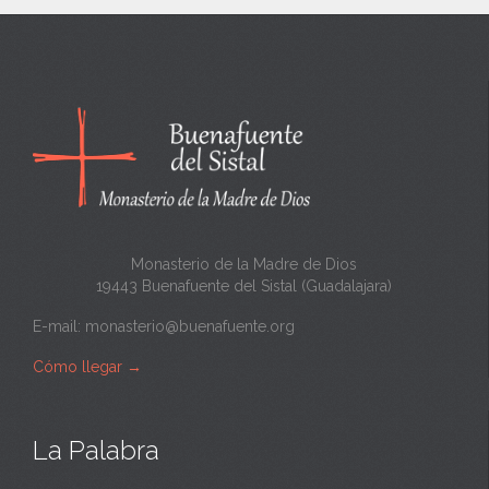
n
c
a
n
t
a
Monasterio de la Madre de Dios
19443 Buenafuente del Sistal (Guadalajara)
E-mail:
monasterio@buenafuente.org
Cómo llegar
→
La Palabra