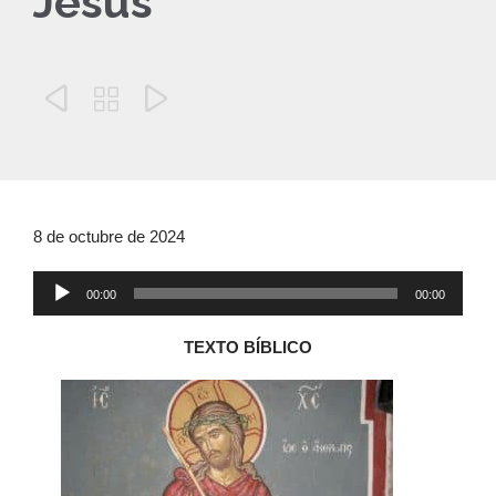
Jesús



8 de octubre de 2024
Reproductor
00:00
00:00
de
audio
TEXTO BÍBLICO