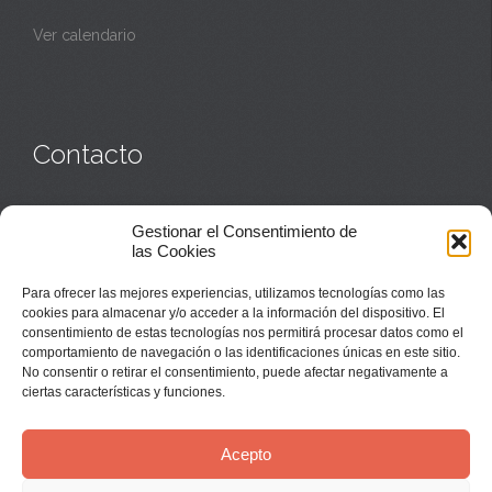
Ver calendario
Contacto
Monasterio:
949 835 032
Gestionar el Consentimiento de
Casa de acogida:
609 423 521
o
949 835 058
las Cookies
Parroquia y sacerdotes:
949 835 111
Capellán:
949 835 025
Para ofrecer las mejores experiencias, utilizamos tecnologías como las
Monasterio:
monasterio@buenafuente.org
cookies para almacenar y/o acceder a la información del dispositivo. El
Información:
informacion@buenafuente.org
consentimiento de estas tecnologías nos permitirá procesar datos como el
Casa de acogida:
acogida@buenafuente.org
comportamiento de navegación o las identificaciones únicas en este sitio.
Ángel Moreno:
angel@buenafuente.org
No consentir o retirar el consentimiento, puede afectar negativamente a
ciertas características y funciones.
Acepto