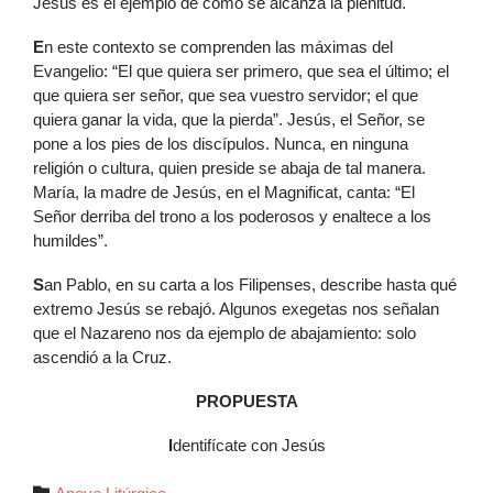
Jesús es el ejemplo de cómo se alcanza la plenitud.
E
n este contexto se comprenden las máximas del
Evangelio: “El que quiera ser primero, que sea el último; el
que quiera ser señor, que sea vuestro servidor; el que
quiera ganar la vida, que la pierda”. Jesús, el Señor, se
pone a los pies de los discípulos. Nunca, en ninguna
religión o cultura, quien preside se abaja de tal manera.
María, la madre de Jesús, en el Magnificat, canta: “El
Señor derriba del trono a los poderosos y enaltece a los
humildes”.
S
an Pablo, en su carta a los Filipenses, describe hasta qué
extremo Jesús se rebajó. Algunos exegetas nos señalan
que el Nazareno nos da ejemplo de abajamiento: solo
ascendió a la Cruz.
PROPUESTA
I
dentifícate con Jesús
Autor
